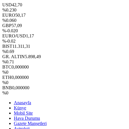
USD
42,70
%0.230
EURO
50,17
%0.060
GBP
57,09
%-0.020
EURO/USD
1,17
%-0.02
BIST
11.311,31
%0.69
GR. ALTIN
5.898,49
%0.71
BTC
0,000000
%0
ETH
0,000000
%0
BNB
0,000000
%0
Anasayfa
Künye
Mobil Site
Hava Durumu
Gazete Manşetleri
Astroloji