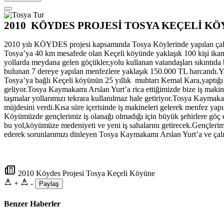
2010
KÖYDES PROJESİ TOSYA KEÇELİ KÖ
2010 yılı KÖYDES projesi kapsamında Tosya Köylerinde yapılan çalışm
Tosya’ya
40 km
mesafede olan Keçeli köyünde yaklaşık 100 kişi ikamet 
yollarda meydana gelen göçükler,yolu kullanan vatandaşları sıkıntıda
bulunan 7 dereye yapılan menfezlere yaklaşık 150.000 TL harcandı.Ya
Tosya’ya bağlı Keçeli köyünün 25 yıllık
muhtarı Kemal Kara,yaptığı
geliyor.Tosya Kaymakamı Arslan Yurt’a rica ettiğimizde bize iş makin
taşmalar yollarımızı tekrara kullanılmaz hale getiriyor.Tosya Kayma
müjdesini verdi.Kısa süre içerisinde iş makineleri gelerek menfez y
Köyümüzde gençlerimiz iş olanağı olmadığı için büyük şehirlere göç 
bu yol,köyümüze medeniyeti ve yeni iş sahalarını getirecek.Gençlerim
ederek sorunlarımızı dinleyen Tosya Kaymakamı Arslan Yurt’a ve çalı
2010 Köydes Projesi Tosya Keçeli Köyüne
+
-
Paylaş
Benzer Haberler