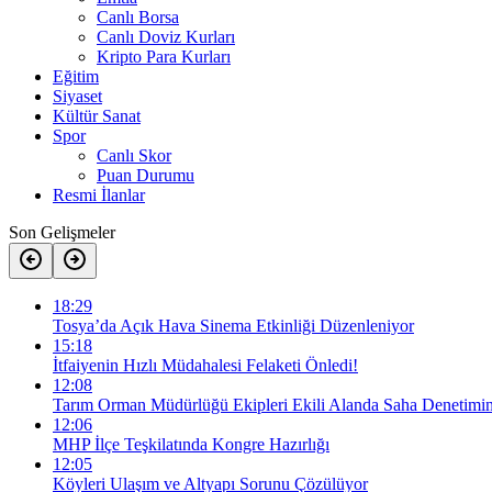
Canlı Borsa
Canlı Doviz Kurları
Kripto Para Kurları
Eğitim
Siyaset
Kültür Sanat
Spor
Canlı Skor
Puan Durumu
Resmi İlanlar
Son Gelişmeler
18:29
Tosya’da Açık Hava Sinema Etkinliği Düzenleniyor
15:18
İtfaiyenin Hızlı Müdahalesi Felaketi Önledi!
12:08
Tarım Orman Müdürlüğü Ekipleri Ekili Alanda Saha Denetimi
12:06
MHP İlçe Teşkilatında Kongre Hazırlığı
12:05
Köyleri Ulaşım ve Altyapı Sorunu Çözülüyor