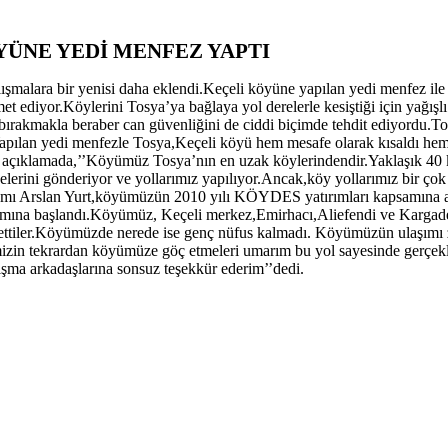
YÜNE YEDİ MENFEZ YAPTI
alara bir yenisi daha eklendi.Keçeli köyüne yapılan yedi menfez ile y
ediyor.Köylerini Tosya’ya bağlaya yol derelerle kesiştiği için yağışlı h
 bırakmakla beraber can güvenliğini de ciddi biçimde tehdit ediyordu.
pılan yedi menfezle Tosya,Keçeli köyü hem mesafe olarak kısaldı hemd
 açıklamada,’’Köyümüz Tosya’nın en uzak köylerindendir.Yaklaşık
40
elerini gönderiyor ve yollarımız yapılıyor.Ancak,köy yollarımız bir çok
kamı Arslan Yurt,köyümüzün 2010 yılı KÖYDES yatırımları kapsamına alı
apımına başlandı.Köyümüz, Keçeli merkez,Emirhacı,Aliefendi ve Kargader
ettiler.Köyümüzde nerede ise genç nüfus kalmadı. Köyümüzün ulaşımı z
izin tekrardan köyümüze göç etmeleri umarım bu yol sayesinde gerçekleş
şma arkadaşlarına sonsuz teşekkür ederim’’dedi.