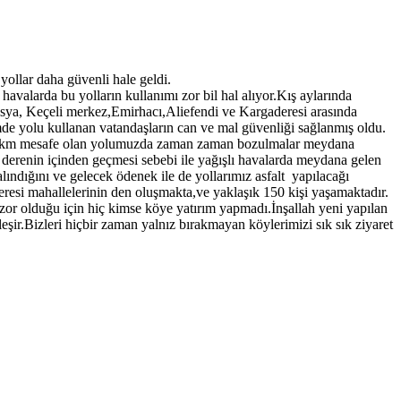
ollar daha güvenli hale geldi.
avalarda bu yolların kullanımı zor bil hal alıyor.Kış aylarında
Tosya, Keçeli merkez,Emirhacı,Aliefendi ve Kargaderesi arasında
e yolu kullanan vatandaşların can ve mal güvenliği sağlanmış oldu.
 km
mesafe olan yolumuzda zaman zaman bozulmalar meydana
 derenin içinden geçmesi sebebi ile yağışlı havalarda meydana gelen
ndığını ve gelecek ödenek ile de yollarımız asfalt
yapılacağı
esi mahallelerinin den oluşmakta,ve yaklaşık 150 kişi yaşamaktadır.
or olduğu için hiç kimse köye yatırım yapmadı.İnşallah yeni yapılan
ir.Bizleri hiçbir zaman yalnız bırakmayan köylerimizi sık sık ziyaret