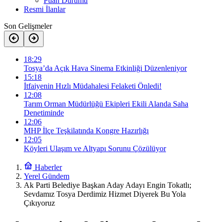
Puan Durumu
Resmi İlanlar
Son Gelişmeler
18:29
Tosya’da Açık Hava Sinema Etkinliği Düzenleniyor
15:18
İtfaiyenin Hızlı Müdahalesi Felaketi Önledi!
12:08
Tarım Orman Müdürlüğü Ekipleri Ekili Alanda Saha
Denetiminde
12:06
MHP İlçe Teşkilatında Kongre Hazırlığı
12:05
Köyleri Ulaşım ve Altyapı Sorunu Çözülüyor
Haberler
Yerel Gündem
Ak Parti Belediye Başkan Aday Adayı Engin Tokatlı;
Sevdamız Tosya Derdimiz Hizmet Diyerek Bu Yola
Çıkıyoruz