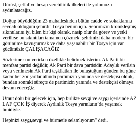
Dürüst, şeffaf ve hesap verebilirlik ilkeleri ile yolumuzu
aydınlatacağız.
Doğup büyüdüğüm 23 mahallesinden bütün cadde ve sokaklarına
sevdalı olduğum şehirdir Tosya benim için. Şehrimizin kronikleşmiş
sıkıntılarını iyi bilen bir kişi olarak, nasip olur da görev ve yetki
verilirse bu sıkıntıları tamamen çözmek, şehrimizi daha modern bir
görünüme kavuşturmak ve daha yaşanabilir bir Tosya için var
gücümüzle ÇALIŞACAĞIZ.
Sözlerime son verirken özellikle belirtmek isterim. Ak Parti bir
menfaat partisi değildir, Ak Parti bir dava partisidir. Adaylık verilsin
veya verilmesin Ak Parti teşkilatları ile buluştuğum günden bu güne
kadar her zor şartlar altında partimizin yanında ve destekçisi olduk,
bundan sonraki süreçte de partimizin yanında ve destekçisi olmaya
devam edeceğiz.
Umut dolu bir gelecek için, hep birlikte sevgi ve saygı içerisinde AZ
LAF ÇOK İŞ diyerek Aydınlık Tosya yarınların’da yaşamak
ümidiyle.
Hepinizi saygı,sevgi ve hürmetle selamlıyorum” dedi.