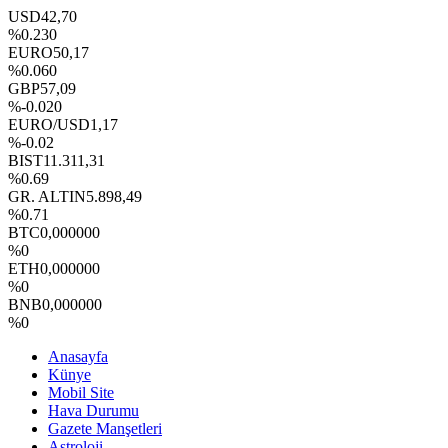
USD
42,70
%0.230
EURO
50,17
%0.060
GBP
57,09
%-0.020
EURO/USD
1,17
%-0.02
BIST
11.311,31
%0.69
GR. ALTIN
5.898,49
%0.71
BTC
0,000000
%0
ETH
0,000000
%0
BNB
0,000000
%0
Anasayfa
Künye
Mobil Site
Hava Durumu
Gazete Manşetleri
Astroloji