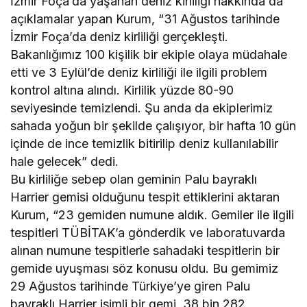
İzmir Foça’da yaşanan deniz kirliliği hakkında da
açıklamalar yapan Kurum, “31 Ağustos tarihinde
İzmir Foça’da deniz kirliliği gerçekleşti.
Bakanlığımız 100 kişilik bir ekiple olaya müdahale
etti ve 3 Eylül’de deniz kirliliği ile ilgili problem
kontrol altına alındı. Kirlilik yüzde 80-90
seviyesinde temizlendi. Şu anda da ekiplerimiz
sahada yoğun bir şekilde çalışıyor, bir hafta 10 gün
içinde de ince temizlik bitirilip deniz kullanılabilir
hale gelecek” dedi.
Bu kirliliğe sebep olan geminin Palu bayraklı
Harrier gemisi olduğunu tespit ettiklerini aktaran
Kurum, “23 gemiden numune aldık. Gemiler ile ilgili
tespitleri TÜBİTAK’a gönderdik ve laboratuvarda
alınan numune tespitlerle sahadaki tespitlerin bir
gemide uyuşması söz konusu oldu. Bu gemimiz
29 Ağustos tarihinde Türkiye’ye giren Palu
bayraklı Harrier isimli bir gemi. 38 bin 282