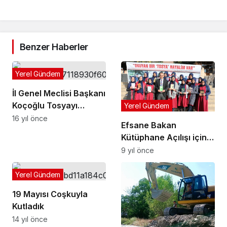
Benzer Haberler
Yerel Gündem
İl Genel Meclisi Başkanı
Koçoğlu Tosyayı
Yerel Gündem
Ziyaret Etti
16 yıl önce
Efsane Bakan
Kütüphane Açılışı için
Tosya’da
9 yıl önce
Yerel Gündem
19 Mayısı Coşkuyla
Kutladık
14 yıl önce