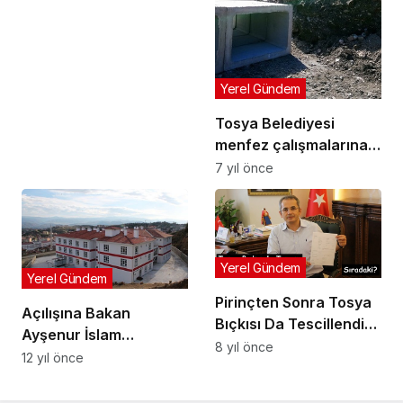
Yerel Gündem
Tosya Belediyesi
menfez çalışmalarına
başladı
7 yıl önce
Yerel Gündem
Yerel Gündem
Pirinçten Sonra Tosya
Açılışına Bakan
Bıçkısı Da Tescillendi…
Ayşenur İslam
8 yıl önce
Bekleniyor
12 yıl önce