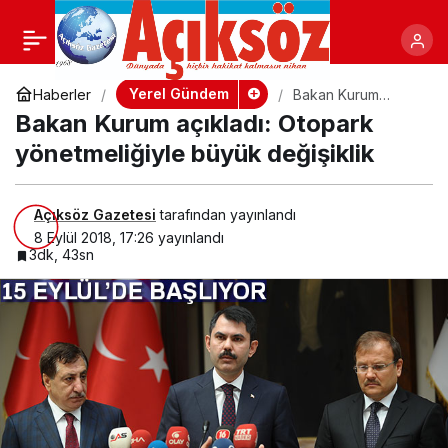
SGK’dan büyük kolaylık!
+
-
Paylaş
Yerel Gündem
Haberler
Bakan Kurum
açıkladı: Otopark
Bakan Kurum açıkladı: Otopark
yönetmeliğiyle
büyük değişiklik
yönetmeliğiyle büyük değişiklik
Açıksöz Gazetesi
tarafından yayınlandı
8 Eylül 2018, 17:26
yayınlandı
3dk, 43sn