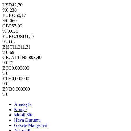
USD
42,70
%0.230
EURO
50,17
%0.060
GBP
57,09
%-0.020
EURO/USD
1,17
%-0.02
BIST
11.311,31
%0.69
GR. ALTIN
5.898,49
%0.71
BTC
0,000000
%0
ETH
0,000000
%0
BNB
0,000000
%0
Anasayfa
Künye
Mobil Site
Hava Durumu
Gazete Manşetleri
Astroloji