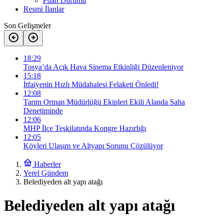
Puan Durumu
Resmi İlanlar
Son Gelişmeler
18:29
Tosya’da Açık Hava Sinema Etkinliği Düzenleniyor
15:18
İtfaiyenin Hızlı Müdahalesi Felaketi Önledi!
12:08
Tarım Orman Müdürlüğü Ekipleri Ekili Alanda Saha
Denetiminde
12:06
MHP İlçe Teşkilatında Kongre Hazırlığı
12:05
Köyleri Ulaşım ve Altyapı Sorunu Çözülüyor
Haberler
Yerel Gündem
Belediyeden alt yapı atağı
Belediyeden alt yapı atağı