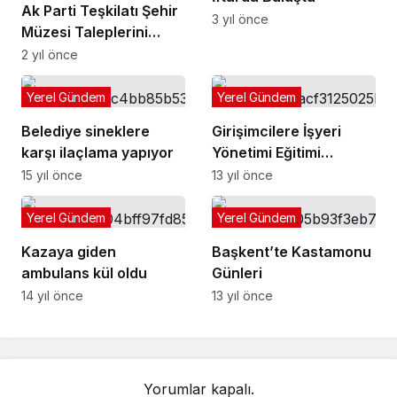
Ak Parti Teşkilatı Şehir
3 yıl önce
Müzesi Taleplerini
Kültür ve Turizm
2 yıl önce
Bakanına İletti
Yerel Gündem
Yerel Gündem
Belediye sineklere
Girişimcilere İşyeri
karşı ilaçlama yapıyor
Yönetimi Eğitimi
Verilecek
15 yıl önce
13 yıl önce
Yerel Gündem
Yerel Gündem
Kazaya giden
Başkent’te Kastamonu
ambulans kül oldu
Günleri
14 yıl önce
13 yıl önce
Yorumlar kapalı.