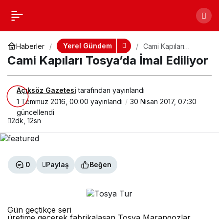
Cami Kapıları Tosya’da
+
-
Paylaş
İmal Ediliyor
Yerel Gündem
Haberler
Cami Kapıları
Tosya’da İmal
Cami Kapıları Tosya’da İmal Ediliyor
Ediliyor
Açıksöz Gazetesi
tarafından yayınlandı
1 Temmuz 2016, 00:00
yayınlandı
30 Nisan 2017, 07:30
güncellendi
2dk, 12sn
0
Paylaş
Beğen
Gün geçtikçe seri
üretime geçerek fabrikalaşan Tosya Marangozlar