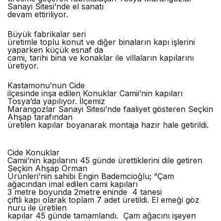
Sanayi Sitesi’nde el sanatı
devam ettiriliyor.
Büyük fabrikalar seri
üretimle toplu konut ve diğer binaların kapı işlerini
yaparken küçük esnaf da
cami, tarihi bina ve konaklar ile villaların kapılarını
üretiyor.
Kastamonu’nun Cide
ilçesinde inşa edilen Konuklar Camii’nin kapıları
Tosya’da yapılıyor. İlçemiz
Marangozlar Sanayi Sitesi’nde faaliyet gösteren Seçkin
Ahşap tarafından
üretilen kapılar boyanarak montaja hazır hale getirildi.
Cide Konuklar
Camii’nin kapılarını 45 günde ürettiklerini dile getiren
Seçkin Ahşap Orman
Ürünleri’nin sahibi Engin Bademcioğlu; “Çam
ağacından imal edilen cami kapıları
3 metre boyunda 2metre eninde 4 tanesi
çiftli kapı olarak toplam 7 adet üretildi. El emeği göz
nuru ile üretilen
kapılar 45 günde tamamlandı. Çam ağacını işeyen