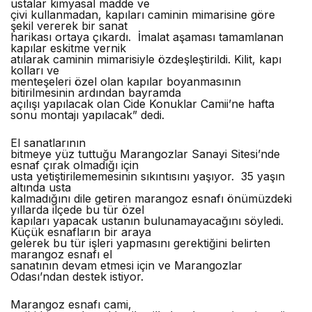
ustalar kimyasal madde ve
çivi kullanmadan, kapıları caminin mimarisine göre
şekil vererek bir sanat
harikası ortaya çıkardı. İmalat aşaması tamamlanan
kapılar eskitme vernik
atılarak caminin mimarisiyle özdeşleştirildi. Kilit, kapı
kolları ve
menteşeleri özel olan kapılar boyanmasının
bitirilmesinin ardından bayramda
açılışı yapılacak olan Cide Konuklar Camii’ne hafta
sonu montajı yapılacak” dedi.
El sanatlarının
bitmeye yüz tuttuğu Marangozlar Sanayi Sitesi’nde
esnaf çırak olmadığı için
usta yetiştirilememesinin sıkıntısını yaşıyor. 35 yaşın
altında usta
kalmadığını dile getiren marangoz esnafı önümüzdeki
yıllarda ilçede bu tür özel
kapıları yapacak ustanın bulunamayacağını söyledi.
Küçük esnafların bir araya
gelerek bu tür işleri yapmasını gerektiğini belirten
marangoz esnafı el
sanatının devam etmesi için ve Marangozlar
Odası’ndan destek istiyor.
Marangoz esnafı cami,