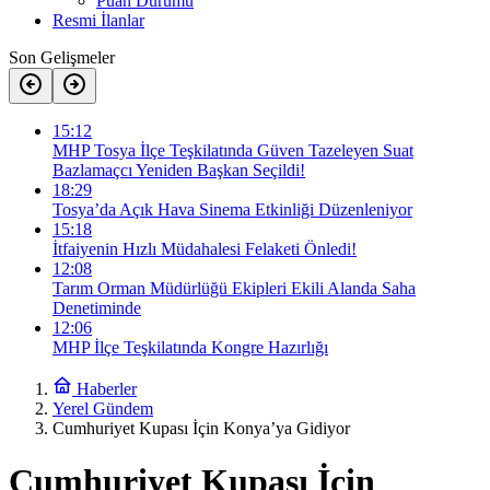
Puan Durumu
Resmi İlanlar
Son Gelişmeler
15:12
MHP Tosya İlçe Teşkilatında Güven Tazeleyen Suat
Bazlamaçcı Yeniden Başkan Seçildi!
18:29
Tosya’da Açık Hava Sinema Etkinliği Düzenleniyor
15:18
İtfaiyenin Hızlı Müdahalesi Felaketi Önledi!
12:08
Tarım Orman Müdürlüğü Ekipleri Ekili Alanda Saha
Denetiminde
12:06
MHP İlçe Teşkilatında Kongre Hazırlığı
Haberler
Yerel Gündem
Cumhuriyet Kupası İçin Konya’ya Gidiyor
Cumhuriyet Kupası İçin