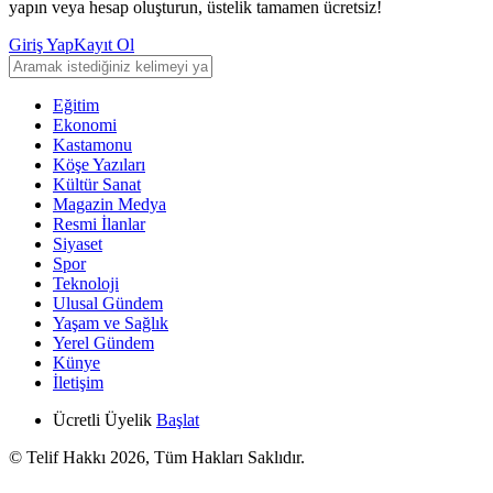
yapın veya hesap oluşturun, üstelik tamamen ücretsiz!
Giriş Yap
Kayıt Ol
Eğitim
Ekonomi
Kastamonu
Köşe Yazıları
Kültür Sanat
Magazin Medya
Resmi İlanlar
Siyaset
Spor
Teknoloji
Ulusal Gündem
Yaşam ve Sağlık
Yerel Gündem
Künye
İletişim
Ücretli Üyelik
Başlat
© Telif Hakkı 2026, Tüm Hakları Saklıdır.