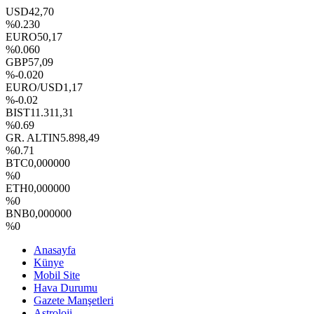
USD
42,70
%0.230
EURO
50,17
%0.060
GBP
57,09
%-0.020
EURO/USD
1,17
%-0.02
BIST
11.311,31
%0.69
GR. ALTIN
5.898,49
%0.71
BTC
0,000000
%0
ETH
0,000000
%0
BNB
0,000000
%0
Anasayfa
Künye
Mobil Site
Hava Durumu
Gazete Manşetleri
Astroloji