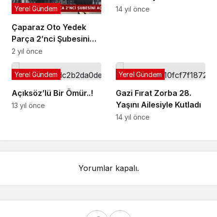
Yerel Gündem
14 yıl önce
Çaparaz Oto Yedek
Parça 2’nci Şubesini
Açtı
2 yıl önce
Yerel Gündem
Yerel Gündem
Açıksöz’lü Bir Ömür..!
Gazi Fırat Zorba 28.
13 yıl önce
14 yıl önce
Yorumlar kapalı.