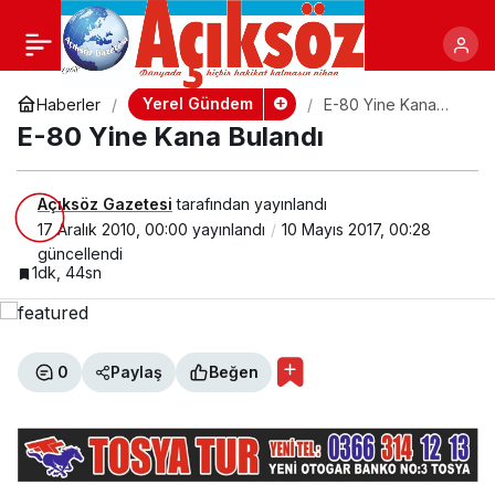
E-80 Yine Kana Bulandı
+
-
Paylaş
Yerel Gündem
Haberler
E-80 Yine Kana
Bulandı
E-80 Yine Kana Bulandı
Açıksöz Gazetesi
tarafından yayınlandı
17 Aralık 2010, 00:00
yayınlandı
10 Mayıs 2017, 00:28
güncellendi
1dk, 44sn
0
Paylaş
Beğen