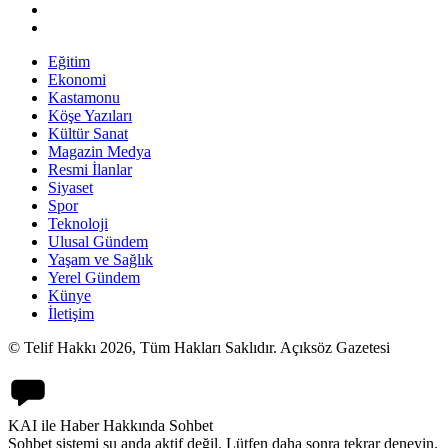
Eğitim
Ekonomi
Kastamonu
Köşe Yazıları
Kültür Sanat
Magazin Medya
Resmi İlanlar
Siyaset
Spor
Teknoloji
Ulusal Gündem
Yaşam ve Sağlık
Yerel Gündem
Künye
İletişim
© Telif Hakkı 2026, Tüm Hakları Saklıdır. Açıksöz Gazetesi
KAI ile Haber Hakkında Sohbet
Sohbet sistemi şu anda aktif değil. Lütfen daha sonra tekrar deneyin.