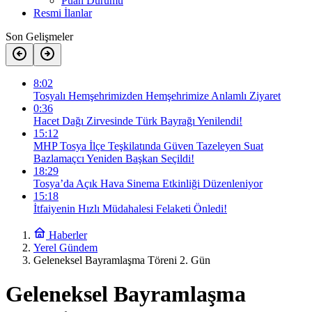
Puan Durumu
Resmi İlanlar
Son Gelişmeler
8:02
Tosyalı Hemşehrimizden Hemşehrimize Anlamlı Ziyaret
0:36
Hacet Dağı Zirvesinde Türk Bayrağı Yenilendi!
15:12
MHP Tosya İlçe Teşkilatında Güven Tazeleyen Suat
Bazlamaçcı Yeniden Başkan Seçildi!
18:29
Tosya’da Açık Hava Sinema Etkinliği Düzenleniyor
15:18
İtfaiyenin Hızlı Müdahalesi Felaketi Önledi!
Haberler
Yerel Gündem
Geleneksel Bayramlaşma Töreni 2. Gün
Geleneksel Bayramlaşma