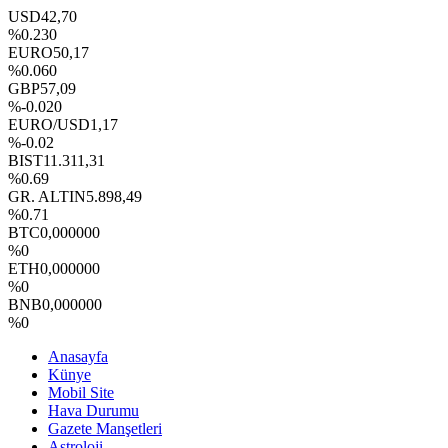
USD
42,70
%0.230
EURO
50,17
%0.060
GBP
57,09
%-0.020
EURO/USD
1,17
%-0.02
BIST
11.311,31
%0.69
GR. ALTIN
5.898,49
%0.71
BTC
0,000000
%0
ETH
0,000000
%0
BNB
0,000000
%0
Anasayfa
Künye
Mobil Site
Hava Durumu
Gazete Manşetleri
Astroloji