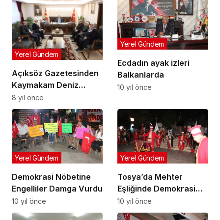
Yerel Gündem
Yerel Gündem
Ecdadın ayak izleri
Açıksöz Gazetesinden
Balkanlarda
Kaymakam Deniz
10 yıl önce
Pişkin’e Ziyaret
8 yıl önce
Yerel Gündem
Yerel Gündem
Demokrasi Nöbetine
Tosya’da Mehter
Engelliler Damga Vurdu
Eşliğinde Demokrasi
Nöbeti
10 yıl önce
10 yıl önce