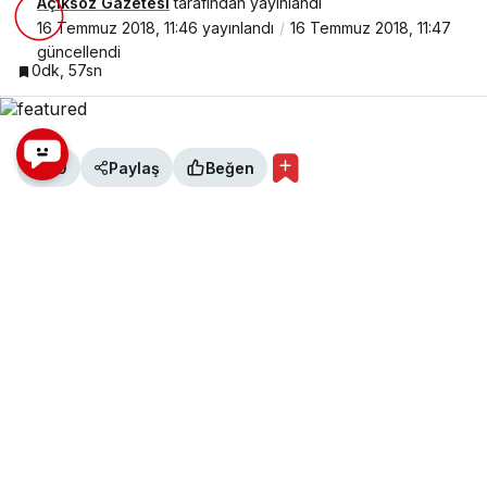
Açıksöz Gazetesi
tarafından yayınlandı
16 Temmuz 2018, 11:46
yayınlandı
16 Temmuz 2018, 11:47
güncellendi
0dk, 57sn
0
Paylaş
Beğen
Kurban Bayramı ile birlikte yaklaşan hac
mevsiminde kutsal topraklara gidecek olan hacı
adayları da kafileler halinde yola çıkıyor.
İslam dininde farz olan hac ibadetini yerine
getirmek isteyen Müslümanlar hac mevsiminde
yollara dökülüyor.