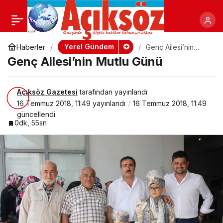
İlk Hac Kafilesi Yarın Yola
+
-
Paylaş
Çıkıyor!
Yerel Gündem
Haberler
Genç Ailesi’nin
Mutlu Günü
Genç Ailesi’nin Mutlu Günü
Açıksöz Gazetesi
tarafından yayınlandı
16 Temmuz 2018, 11:49
yayınlandı
16 Temmuz 2018, 11:49
güncellendi
0dk, 55sn