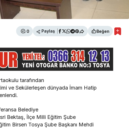
Paylaş
0
Beğen
taokulu tarafından
timi ve Sekülerleşen dünyada İmam Hatip
enlendi.
feransa Belediye
ri Bektaş, İlçe Milli Eğitim Şube
Eğitim Birsen Tosya Şube Başkanı Mehdi