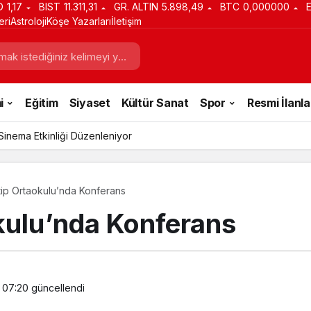
D
1,17
BIST
11.311,31
GR. ALTIN
5.898,49
BTC
0,000000
eri
Astroloji
Köşe Yazarları
İletişim
i
Eğitim
Siyaset
Kültür Sanat
Spor
Resmi İlanla
inema Etkinliği Düzenleniyor
ip Ortaokulu’nda Konferans
kulu’nda Konferans
, 07:20
güncellendi