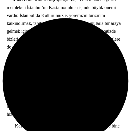
memleketi İstanbul’un Kastamonulular içinde büyük önemi
vardır. İstanbul’da Kültürümüzle, yöremizin turizmini
kalkındırmak, tanıtmak, gurbetteki Kastamonulularla bir araya
gelmek için bugün yan yana geldik. Bu önemli günümüzde
bizleri unutmayan ve etkinliğimize katılan ve destek verenlere
de ayrı ayrı teşekkür ediyorum.”
Belediye Başkanı Kadir Topbaş’da, “Bu güzel ve anlamlı
günde havanın mevsim normallerinin üstünde olduğu bir sıcak
günde sıcakkanlı ve misafirperver sizlerle birlikte olmanın
büyük mutluluğunu ve gururunu yaşıyoruz.
Kastamonulu
büyük bir çoğunluk İstanbul’un çeşitli bölgelerinde çalışmakta
ve de iş yapmaktadırlar. Biz Kastamonululardan her zaman
memnun ve mutluyuz ve de her zaman onların yanında ve
hizmetindeyiz”
Kastamonu Valisi Mustafa Kara’da, İstanbul’da 600 bine