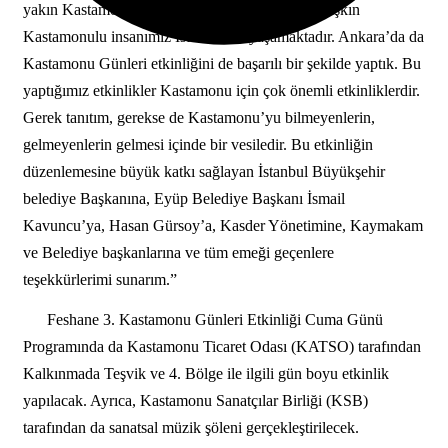
yakın Kastamonulu nüfusa kayıtlı ve 1 Milyona aşkın
Kastamonulu insanımız İstanbul’da yaşamaktadır. Ankara’da da
Kastamonu Günleri etkinliğini de başarılı bir şekilde yaptık. Bu
yaptığımız etkinlikler Kastamonu için çok önemli etkinliklerdir.
Gerek tanıtım, gerekse de Kastamonu’yu bilmeyenlerin,
gelmeyenlerin gelmesi içinde bir vesiledir. Bu etkinliğin
düzenlemesine büyük katkı sağlayan İstanbul Büyükşehir
belediye Başkanına, Eyüp Belediye Başkanı İsmail
Kavuncu’ya, Hasan Gürsoy’a, Kasder Yönetimine, Kaymakam
ve Belediye başkanlarına ve tüm emeği geçenlere
teşekkürlerimi sunarım.”
Feshane 3. Kastamonu Günleri Etkinliği Cuma Günü
Programında da Kastamonu Ticaret Odası (KATSO) tarafından
Kalkınmada Teşvik ve 4. Bölge ile ilgili gün boyu etkinlik
yapılacak. Ayrıca, Kastamonu Sanatçılar Birliği (KSB)
tarafından da sanatsal müzik şöleni gerçekleştirilecek.