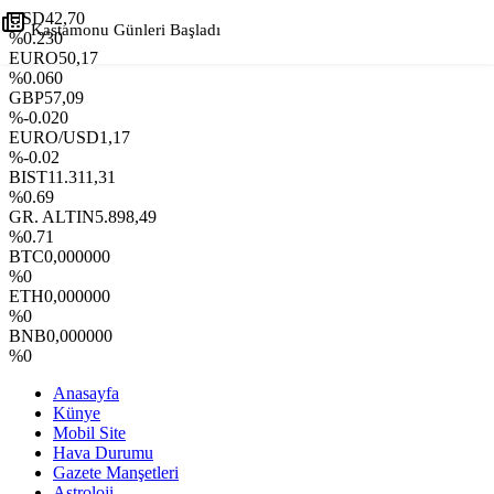
USD
42,70
Kastamonu Günleri Başladı
%0.230
EURO
50,17
%0.060
+
-
GBP
57,09
%-0.020
EURO/USD
1,17
%-0.02
BIST
11.311,31
%0.69
GR. ALTIN
5.898,49
%0.71
BTC
0,000000
%0
ETH
0,000000
%0
BNB
0,000000
%0
Anasayfa
Künye
Mobil Site
Hava Durumu
Gazete Manşetleri
Astroloji