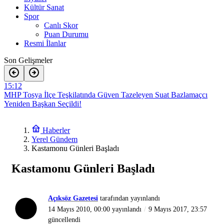
Kültür Sanat
Spor
Canlı Skor
Puan Durumu
Resmi İlanlar
Son Gelişmeler
15:12
MHP Tosya İlçe Teşkilatında Güven Tazeleyen Suat Bazlamaçcı
Yeniden Başkan Seçildi!
18:29
Tosya’da Açık Hava Sinema Etkinliği Düzenleniyor
Haberler
Yerel Gündem
15:18
Kastamonu Günleri Başladı
İtfaiyenin Hızlı Müdahalesi Felaketi Önledi!
Kastamonu Günleri Başladı
12:08
Tarım Orman Müdürlüğü Ekipleri Ekili Alanda Saha Denetiminde
12:06
Açıksöz Gazetesi
tarafından yayınlandı
MHP İlçe Teşkilatında Kongre Hazırlığı
14 Mayıs 2010, 00:00
yayınlandı
9 Mayıs 2017, 23:57
güncellendi