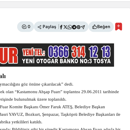
Paylaş
0
Beğen
alı
acılığını göz önüne çıkarılacak” dedi.
ecek olan “Kastamonu Ahşap Fuarı” toplantısı 29.06.2011 tarihinde
erişinde bulunulmak üzere toplanıldı.
e Fuar Komite Başkanı Ömer Faruk ATEŞ, Belediye Başkan
asri YAVUZ, Bozkurt, Şenpazar, Taşköprü Belediye Başkanları ile
ika yetkilileri katıldı.
a; Bildiğiniz gibi bir süredir Kastamonu Ahşap Fuarı adıyla bir