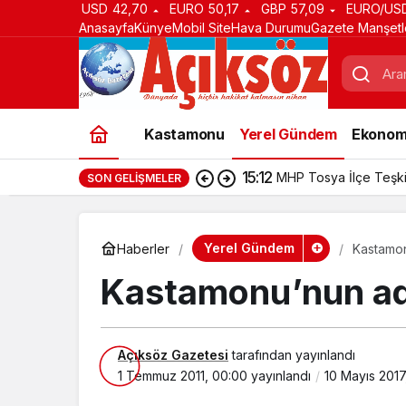
USD
42,70
EURO
50,17
GBP
57,09
EURO/US
Anasayfa
Künye
Mobil Site
Hava Durumu
Gazete Manşetl
Kastamonu
Yerel Gündem
Ekonom
15:12
MHP Tosya İlçe Teşki
SON GELIŞMELER
Yerel Gündem
Haberler
Kastamon
Kastamonu’nun adı
Açıksöz Gazetesi
tarafından yayınlandı
1 Temmuz 2011, 00:00
yayınlandı
10 Mayıs 2017