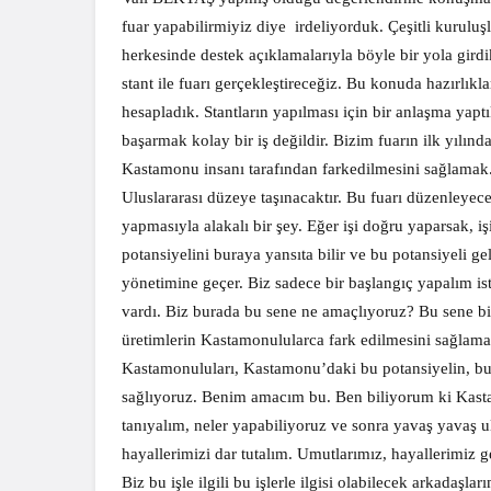
fuar yapabilirmiyiz diye
irdeliyorduk. Çeşitli kuruluş
herkesinde destek açıklamalarıyla böyle bir yola girdi
stant ile fuarı gerçekleştireceğiz. Bu konuda hazırlı
hesapladık. Stantların yapılması için bir anlaşma yaptı
başarmak kolay bir iş değildir. Bizim fuarın ilk yılı
Kastamonu insanı tarafından farkedilmesini sağlamak
Uluslararası düzeye taşınacaktır. Bu fuarı düzenleyece
yapmasıyla alakalı bir şey. Eğer işi doğru yaparsak, iş
potansiyelini buraya yansıta bilir ve bu potansiyeli gel
yönetimine geçer. Biz sadece bir başlangıç yapalım ist
vardı. Biz burada bu sene ne amaçlıyoruz? Bu sene 
üretimlerin Kastamonulularca fark edilmesini sağlam
Kastamonuluları, Kastamonu’daki bu potansiyelin, bu
sağlıyoruz. Benim amacım bu. Ben biliyorum ki Kasta
tanıyalım, neler yapabiliyoruz ve sonra yavaş yavaş ul
hayallerimizi dar tutalım. Umutlarımız, hayallerimiz 
Biz bu işle ilgili bu işlerle ilgisi olabilecek arkada