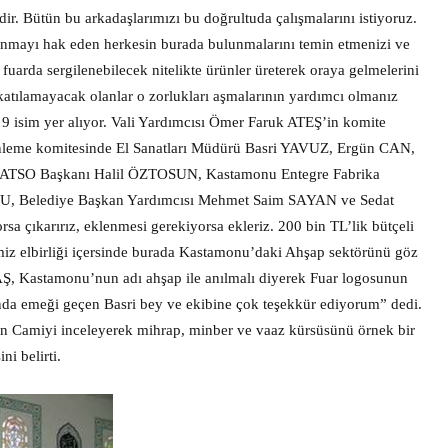
ir. Bütün bu arkadaşlarımızı bu doğrultuda çalışmalarını istiyoruz.
ulunmayı hak eden herkesin burada bulunmalarını temin etmenizi ve
, fuarda sergilenebilecek nitelikte ürünler üreterek oraya gelmelerini
a katılamayacak olanlar o zorlukları aşmalarının yardımcı olmanız
 9 isim yer alıyor. Vali Yardımcısı Ömer Faruk ATEŞ’in komite
enleme komitesinde El Sanatları Müdürü Basri YAVUZ, Ergün CAN,
KATSO Başkanı Halil ÖZTOSUN, Kastamonu Entegre Fabrika
Belediye Başkan Yardımcısı Mehmet Saim SAYAN ve Sedat
sa çıkarırız, eklenmesi gerekiyorsa ekleriz. 200 bin TL’lik bütçeli
miz elbirliği içersinde burada Kastamonu’daki Ahşap sektörünü göz
, Kastamonu’nun adı ahşap ile anılmalı diyerek Fuar logosunun
ında emeği geçen Basri bey ve ekibine çok teşekkür ediyorum” dedi.
Camiyi inceleyerek mihrap, minber ve vaaz kürsüsünü örnek bir
ni belirti.