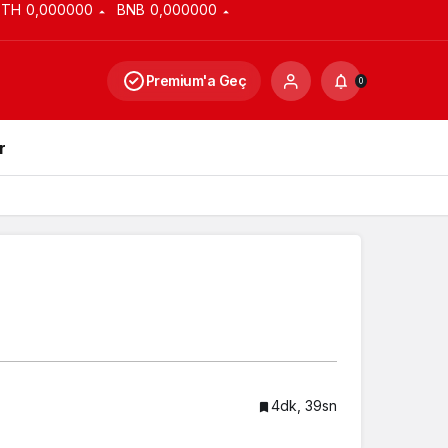
ETH
0,000000
BNB
0,000000
Premium'a Geç
0
r
4dk, 39sn