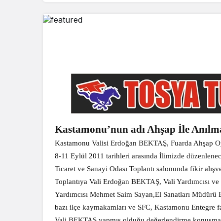
Kastamonu’nun adı Ahşap İle Anılm
Kastamonu Valisi Erdoğan BEKTAŞ, Fuarda Ahşap Oym
8-11 Eylül 2011 tarihleri arasında İlimizde düzenlen
Ticaret ve Sanayi Odası Toplantı salonunda fikir alışv
Toplantıya Vali Erdoğan BEKTAŞ, Vali Yardımcısı v
Yardımcısı Mehmet Saim Sayan,El Sanatları Müdürü B
bazı ilçe kaymakamları ve SFC, Kastamonu Entegre fabr
Vali BEKTAŞ yapmış olduğu değerlendirme konuşmasınd