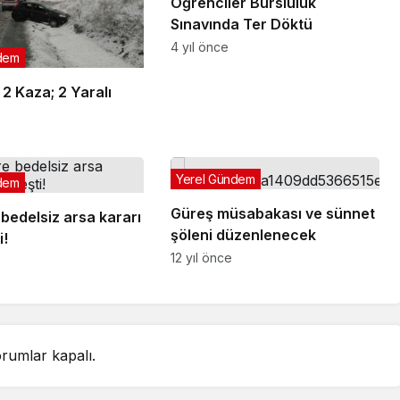
Öğrenciler Bursluluk
Sınavında Ter Döktü
4 yıl önce
dem
2 Kaza; 2 Yaralı
Yerel Gündem
dem
Güreş müsabakası ve sünnet
bedelsiz arsa kararı
şöleni düzenlenecek
i!
12 yıl önce
rumlar kapalı.