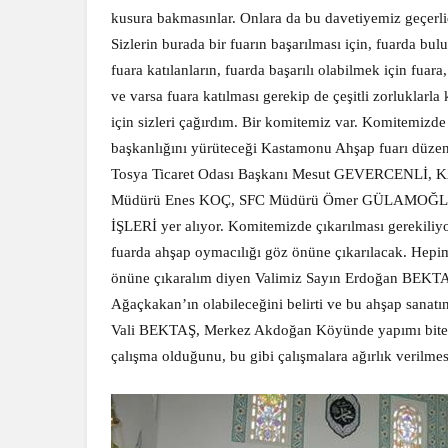
kusura bakmasınlar. Onlara da bu davetiyemiz geçerlid
Sizlerin burada bir fuarın başarılması için, fuarda b
fuara katılanların, fuarda başarılı olabilmek için fuara
ve varsa fuara katılması gerekip de çeşitli zorluklarl
için sizleri çağırdım. Bir komitemiz var. Komitemizde
başkanlığını yürüteceği Kastamonu Ahşap fuarı düz
Tosya Ticaret Odası Başkanı Mesut GEVERCENLİ, 
Müdürü Enes KOÇ, SFC Müdürü Ömer GÜLAMOĞLU, 
İŞLERİ yer alıyor. Komitemizde çıkarılması gerekiliyor
fuarda ahşap oymacılığı göz önüne çıkarılacak. Hepi
önüne çıkaralım diyen Valimiz Sayın Erdoğan BEKTAŞ
Ağaçkakan’ın olabileceğini belirti ve bu ahşap sanat
Vali BEKTAŞ, Merkez Akdoğan Köyünde yapımı biten 
çalışma olduğunu, bu gibi çalışmalara ağırlık verilmesi