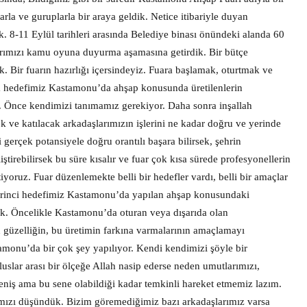
larla ve guruplarla bir araya geldik. Netice itibariyle duyan
k. 8-11 Eylül tarihleri arasında Belediye binası önündeki alanda 60
klarımızı kamu oyuna duyurma aşamasına getirdik. Bir bütçe
k. Bir fuarın hazırlığı içersindeyiz. Fuara başlamak, oturtmak ve
nda hedefimiz Kastamonu’da ahşap konusunda üretilenlerin
. Önce kendimizi tanımamız gerekiyor. Daha sonra inşallah
k ve katılacak arkadaşlarımızın işlerini ne kadar doğru ve yerinde
i gerçek potansiyele doğru orantılı başara bilirsek, şehrin
iştirebilirsek bu süre kısalır ve fuar çok kısa sürede profesyonellerin
iyoruz. Fuar düzenlemekte belli bir hedefler vardı, belli bir amaçlar
birinci hedefimiz Kastamonu’da yapılan ahşap konusundaki
ak. Öncelikle Kastamonu’da oturan veya dışarıda olan
 güzelliğin, bu üretimin farkına varmalarının amaçlamayı
monu’da bir çok şey yapılıyor. Kendi kendimizi şöyle bir
uslar arası bir ölçeğe Allah nasip ederse neden umutlarımızı,
geniş ama bu sene olabildiği kadar temkinli hareket etmemiz lazım.
şlarımızı düşündük. Bizim göremediğimiz bazı arkadaşlarımız varsa