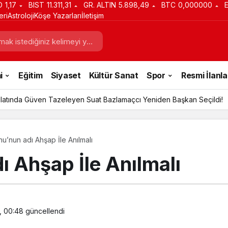
D
1,17
BIST
11.311,31
GR. ALTIN
5.898,49
BTC
0,000000
eri
Astroloji
Köşe Yazarları
İletişim
i
Eğitim
Siyaset
Kültür Sanat
Spor
Resmi İlanla
latında Güven Tazeleyen Suat Bazlamaçcı Yeniden Başkan Seçildi!
u’nun adı Ahşap İle Anılmalı
 Ahşap İle Anılmalı
, 00:48
güncellendi