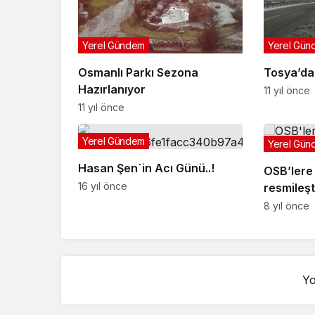
Yerel Gündem
Yerel Gün
Osmanlı Parkı Sezona
Tosya’da 
Hazırlanıyor
11 yıl önce
11 yıl önce
Yerel Gündem
Yerel Gün
Hasan Şen`in Acı Günü..!
OSB’lere 
16 yıl önce
resmileşt
8 yıl önce
Yo