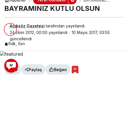
Haberler
BAYRAMINIZ
KUTLU OLSUN
BAYRAMINIZ KUTLU OLSUN
Açıksöz Gazetesi
tarafından yayınlandı
24 Ekim 2012, 00:00
yayınlandı
10 Mayıs 2017, 03:55
güncellendi
6dk, 0sn
0
Paylaş
Beğen
Ak Parti Kastamonu Milletvekili Mustafa
Gökhan Gülşen’in Bayram Mesajı
Bayram günleri, sıradan tatil günleri değil, birlik, beraberlik, sevgi
ve saygının güzel örneklerinin sergilendiği, toplumun bütün