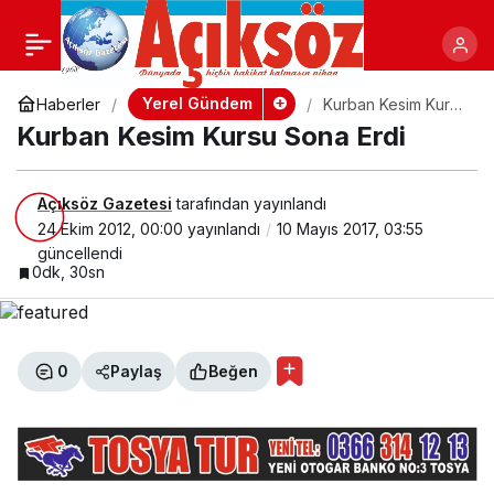
BAYRAMINIZ KUTLU
+
-
Paylaş
OLSUN
Yerel Gündem
Haberler
Kurban Kesim Kursu
Sona Erdi
Kurban Kesim Kursu Sona Erdi
Açıksöz Gazetesi
tarafından yayınlandı
24 Ekim 2012, 00:00
yayınlandı
10 Mayıs 2017, 03:55
güncellendi
0dk, 30sn
0
Paylaş
Beğen