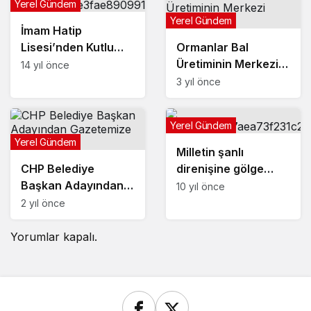
Yerel Gündem
Yerel Gündem
İmam Hatip
Lisesi’nden Kutlu
Ormanlar Bal
Doğum Etkinliği
Üretiminin Merkezi
14 yıl önce
Oluyor
3 yıl önce
Yerel Gündem
Yerel Gündem
Milletin şanlı
CHP Belediye
direnişine gölge
Başkan Adayından
düşüremeyecekler
10 yıl önce
Gazetemize Ziyaret
2 yıl önce
Yorumlar kapalı.