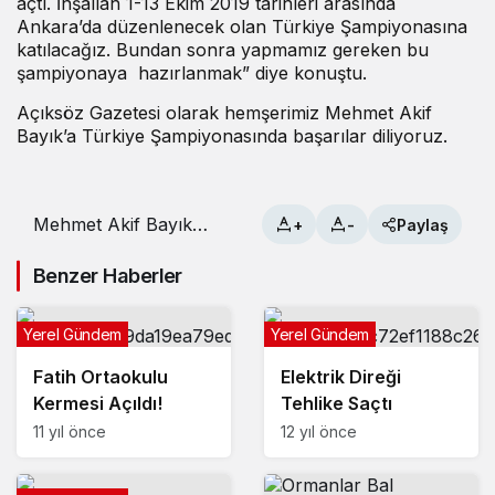
açtı. İnşallah 1-13 Ekim 2019 tarihleri arasında
Ankara’da düzenlenecek olan Türkiye Şampiyonasına
katılacağız. Bundan sonra yapmamız gereken bu
şampiyonaya hazırlanmak” diye konuştu.
Açıksöz Gazetesi olarak hemşerimiz Mehmet Akif
Bayık’a Türkiye Şampiyonasında başarılar diliyoruz.
Mehmet Akif Bayık
+
-
Paylaş
Türkiye Şampiyonasına
Katılacak
Benzer Haberler
Yerel Gündem
Yerel Gündem
Fatih Ortaokulu
Elektrik Direği
Kermesi Açıldı!
Tehlike Saçtı
11 yıl önce
12 yıl önce