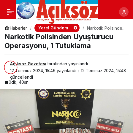
Narkotik Polisinden
+
-
Paylaş
Uyuşturucu Operasyonu, 1
Yerel Gündem
Haberler
Narkotik Polisinden
Uyuşturucu
Narkotik Polisinden Uyuşturucu
Operasyonu, 1
Tutuklama
Tutuklama
Operasyonu, 1 Tutuklama
Açıksöz Gazetesi
tarafından yayınlandı
12 Temmuz 2024, 15:46
yayınlandı
12 Temmuz 2024, 15:48
güncellendi
0dk, 40sn