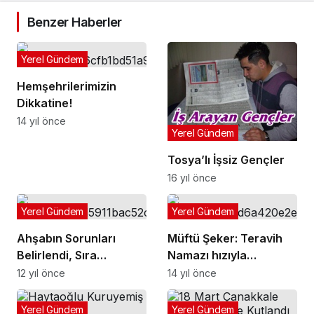
Benzer Haberler
Yerel Gündem
Hemşehrilerimizin
Dikkatine!
14 yıl önce
Yerel Gündem
Tosya’lı İşsiz Gençler
16 yıl önce
Yerel Gündem
Yerel Gündem
Ahşabın Sorunları
Müftü Şeker: Teravih
Belirlendi, Sıra
Namazı hızıyla
Çözümünde
kılınmamalı
12 yıl önce
14 yıl önce
Yerel Gündem
Yerel Gündem