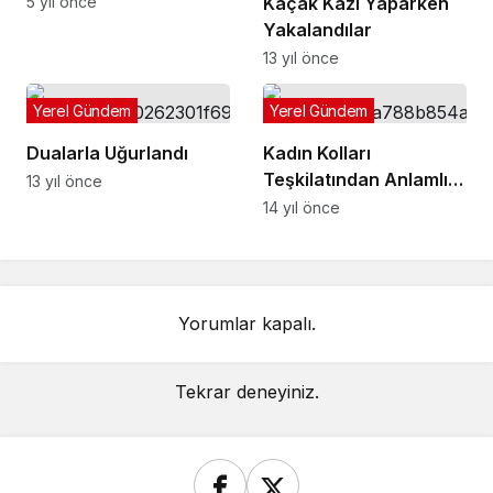
Tosya İpekyolu Fuarına
Kaçak Kazı Yaparken
5 yıl önce
Ziyaret
Yakalandılar
13 yıl önce
Yerel Gündem
Yerel Gündem
Dualarla Uğurlandı
Kadın Kolları
Teşkilatından Anlamlı
13 yıl önce
Ziyaret
14 yıl önce
Yorumlar kapalı.
Tekrar deneyiniz.