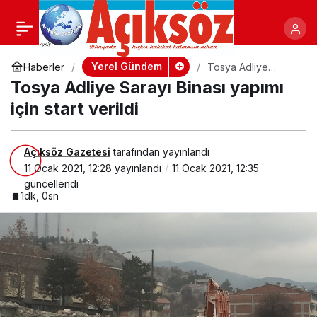
Tosya Adliye Sarayı Binası
+
-
yapımı için start verildi
Yerel Gündem
Haberler
Tosya Adliye
Sarayı Binası yapımı
Tosya Adliye Sarayı Binası yapımı
için start verildi
için start verildi
Açıksöz Gazetesi
tarafından yayınlandı
11 Ocak 2021, 12:28
yayınlandı
11 Ocak 2021, 12:35
güncellendi
1dk, 0sn