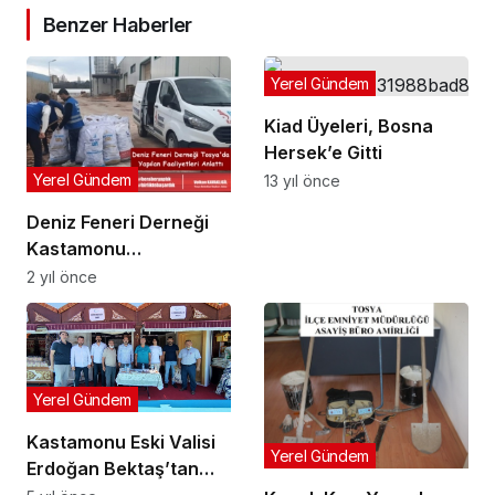
Benzer Haberler
Yerel Gündem
Kiad Üyeleri, Bosna
Hersek’e Gitti
Yerel Gündem
13 yıl önce
Deniz Feneri Derneği
Kastamonu
Temsilciğinden
2 yıl önce
Açıklama
Yerel Gündem
Kastamonu Eski Valisi
Yerel Gündem
Erdoğan Bektaş’tan