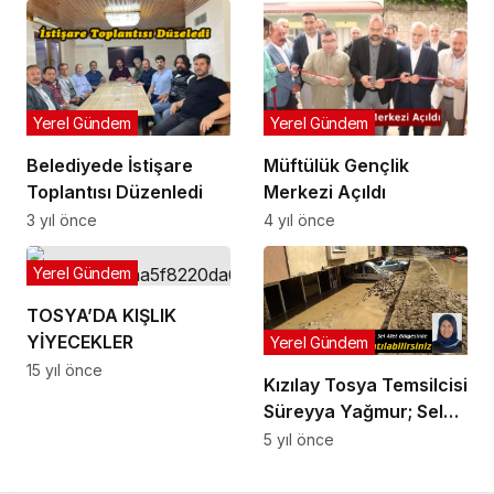
Yerel Gündem
Yerel Gündem
Belediyede İstişare
Müftülük Gençlik
Toplantısı Düzenledi
Merkezi Açıldı
3 yıl önce
4 yıl önce
Yerel Gündem
TOSYA’DA KIŞLIK
YİYECEKLER
Yerel Gündem
15 yıl önce
Kızılay Tosya Temsilcisi
Süreyya Yağmur; Sel
Afet Bölgesinde
5 yıl önce
Çalışmalara Gönüllü
Katılabilirsiniz