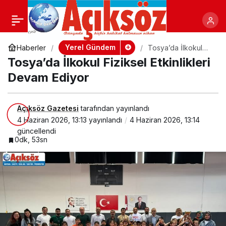
Valilikten Uyarı, Riskli
+
-
Paylaş
Alanlar Kullanılamayacak
Yerel Gündem
Haberler
Tosya’da İlkokul
Fiziksel Etkinlikleri
Tosya’da İlkokul Fiziksel Etkinlikleri
Devam Ediyor
Devam Ediyor
Açıksöz Gazetesi
tarafından yayınlandı
4 Haziran 2026, 13:13
yayınlandı
4 Haziran 2026, 13:14
güncellendi
0dk, 53sn