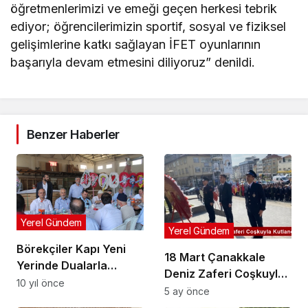
öğretmenlerimizi ve emeği geçen herkesi tebrik
ediyor; öğrencilerimizin sportif, sosyal ve fiziksel
gelişimlerine katkı sağlayan İFET oyunlarının
başarıyla devam etmesini diliyoruz” denildi.
Benzer Haberler
Yerel Gündem
Yerel Gündem
Börekçiler Kapı Yeni
18 Mart Çanakkale
Yerinde Dualarla
Deniz Zaferi Coşkuyla
Hizmete Başladı
10 yıl önce
Kutlandı
5 ay önce