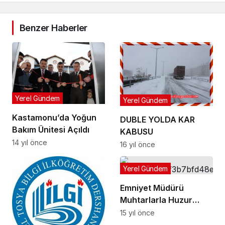
Benzer Haberler
Yerel Gündem
Yerel Gündem
Kastamonu’da Yoğun
DUBLE YOLDA KAR
Bakım Ünitesi Açıldı
KABUSU
14 yıl önce
16 yıl önce
Yerel Gündem
Emniyet Müdürü
Muhtarlarla Huzur
Toplantısında Buluştu
15 yıl önce