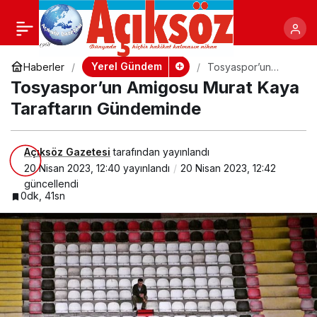
Yanan Aracı Tedaş Ekipleri
+
-
Paylaş
Söndürdü
Yerel Gündem
Haberler
Tosyaspor’un
Amigosu Murat
Tosyaspor’un Amigosu Murat Kaya
Kaya Taraftarın
Gündeminde
Taraftarın Gündeminde
Açıksöz Gazetesi
tarafından yayınlandı
20 Nisan 2023, 12:40
yayınlandı
20 Nisan 2023, 12:42
güncellendi
0dk, 41sn