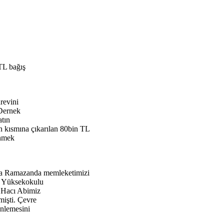
TL bağış
revini
 Dernek
atın
en kısmına çıkarılan 80bin TL
enmek
nda Ramazanda memleketimizi
z Yüksekokulu
. Hacı Abimiz
mişti. Çevre
enlemesini