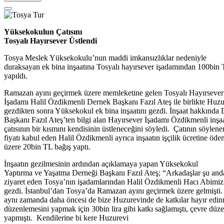
Yüksekokulun Çatısını
Tosyalı Hayırsever Üstlendi
Tosya Meslek Yüksekokulu’nun maddi imkansızlıklar nedeniyle
duraksayan ek bina inşaatına Tosyalı hayırsever işadamından 100bin 
yapıldı.
Ramazan ayını geçirmek üzere memleketine gelen Tosyalı Hayırsever
İşadamı Halil Özdikmenli Dernek Başkanı Fazıl Ateş ile birlikte Huzu
gezdikten sonra Yüksekokul ek bina inşaatını gezdi. İnşaat hakkında
Başkanı Fazıl Ateş’ten bilgi alan Hayırsever İşadamı Özdikmenli inşa
çatısının bir kısmını kendisinin üstleneceğini söyledi. Çatının söylen
fiyatı kabul eden Halil Özdikmenli ayrıca inşaatın işçilik ücretine öd
üzere 20bin TL bağış yaptı.
İnşaatın gezilmesinin ardından açıklamaya yapan Yüksekokul
Yaptırma ve Yaşatma Derneği Başkanı Fazıl Ateş; “Arkadaşlar şu a
ziyaret eden Tosya’nın işadamlarından Halil Özdikmenli Hacı Abimi
gezdi. İstanbul’dan Tosya’da Ramazan ayını geçirmek üzere gelmişti
aynı zamanda daha öncesi de bize Huzurevinde de katkılar hayır edin
düzenlemesini yapmak için 30bin lira gibi katkı sağlamıştı, çevre düz
yapmıştı. Kendilerine bi kere Huzurevi