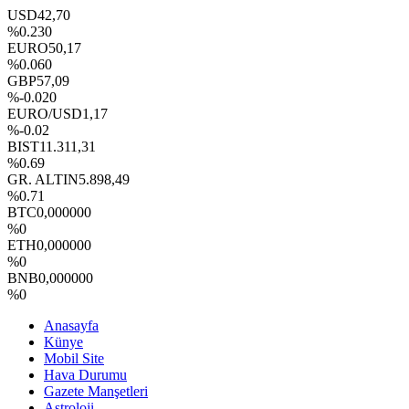
USD
42,70
%0.230
EURO
50,17
%0.060
GBP
57,09
%-0.020
EURO/USD
1,17
%-0.02
BIST
11.311,31
%0.69
GR. ALTIN
5.898,49
%0.71
BTC
0,000000
%0
ETH
0,000000
%0
BNB
0,000000
%0
Anasayfa
Künye
Mobil Site
Hava Durumu
Gazete Manşetleri
Astroloji