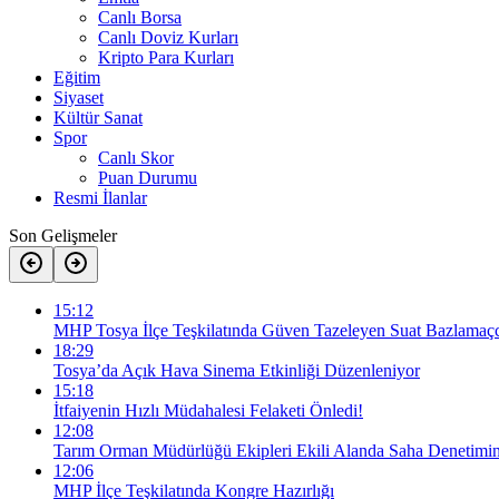
Canlı Borsa
Canlı Doviz Kurları
Kripto Para Kurları
Eğitim
Siyaset
Kültür Sanat
Spor
Canlı Skor
Puan Durumu
Resmi İlanlar
Son Gelişmeler
15:12
MHP Tosya İlçe Teşkilatında Güven Tazeleyen Suat Bazlamaçc
18:29
Tosya’da Açık Hava Sinema Etkinliği Düzenleniyor
15:18
İtfaiyenin Hızlı Müdahalesi Felaketi Önledi!
12:08
Tarım Orman Müdürlüğü Ekipleri Ekili Alanda Saha Denetimi
12:06
MHP İlçe Teşkilatında Kongre Hazırlığı