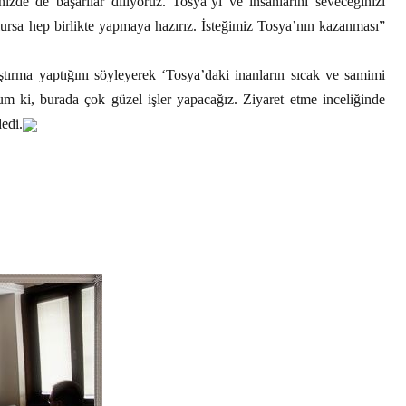
izde de başarılar diliyoruz. Tosya’yı ve insanlarını seveceğinizi
rsa hep birlikte yapmaya hazırız. İsteğimiz Tosya’nın kazanması”
tırma yaptığını söyleyerek ‘Tosya’daki inanların sıcak ve samimi
ki, burada çok güzel işler yapacağız. Ziyaret etme inceliğinde
edi.