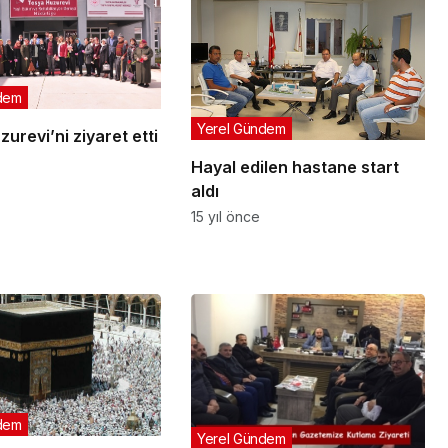
dem
Yerel Gündem
urevi’ni ziyaret etti
Hayal edilen hastane start
aldı
15 yıl önce
dem
Yerel Gündem