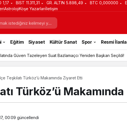
D
1,17
BIST
11.311,31
GR. ALTIN
5.898,49
BTC
0,000000
eri
Astroloji
Köşe Yazarları
İletişim
i
Eğitim
Siyaset
Kültür Sanat
Spor
Resmi İlanla
latında Güven Tazeleyen Suat Bazlamaçcı Yeniden Başkan Seçildi!
İlçe Teşkilatı Türköz’ü Makamında Ziyaret Etti
ilatı Türköz’ü Makamında 
17, 00:09
güncellendi