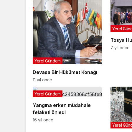
Yerel Gün
Tosya Huz
7 yıl önce
Yerel Gündem
Devasa Bir Hükümet Konağı
11 yıl önce
Yerel Gündem
Yangına erken müdahale
felaketi önledi
16 yıl önce
Yerel Gün