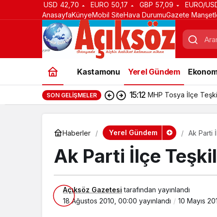
USD
42,70
EURO
50,17
GBP
57,09
EURO/US
Anasayfa
Künye
Mobil Site
Hava Durumu
Gazete Manşetl
Kastamonu
Yerel Gündem
Ekonom
15:12
MHP Tosya İlçe Teşki
SON GELIŞMELER
Yerel Gündem
Haberler
Ak Parti 
Ak Parti İlçe Teşk
Açıksöz Gazetesi
tarafından yayınlandı
18 Ağustos 2010, 00:00
yayınlandı
10 Mayıs 20