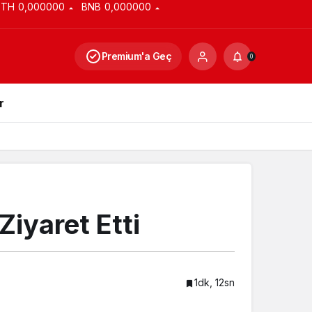
ETH
0,000000
BNB
0,000000
Premium'a Geç
0
r
Ziyaret Etti
1dk, 12sn