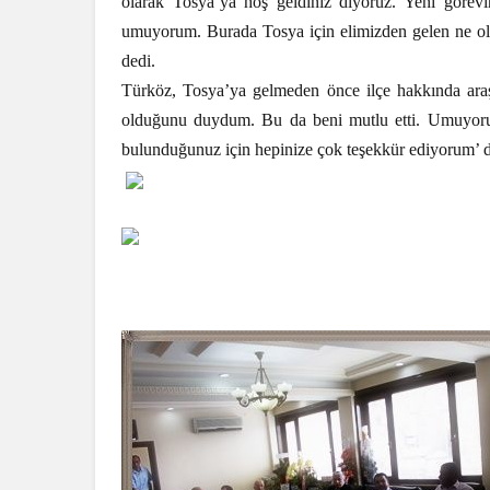
olarak Tosya’ya hoş geldiniz diyoruz. Yeni görevin
umuyorum. Burada Tosya için elimizden gelen ne olu
dedi.
Türköz, Tosya’ya gelmeden önce ilçe hakkında araş
olduğunu duydum. Bu da beni mutlu etti. Umuyorum 
bulunduğunuz için hepinize çok teşekkür ediyorum’ d