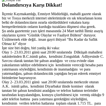
Dolandırıcıya Karşı Dikkat!
İlçemiz Kaymakamlığı, Emniyet Müdürlüğü, mahalli gazete olarak
biz ve Tosya merkezli internet sitelerimizde en sık tekrarlanan konu
belki de dolandırıcıların ısrarla sürdürdükleri vakalara karşı
hemşerilerimizin onların kurduğu tuzaklara düşmesi olsa gerek.
Şu anda gazetemiz yazı işleri masasında 24 Mart tarihli İlimiz asayiş
olaylarını içeren “Günlük Olaylar ve Faaliyet Bülteni” duruyor.
Üzülmemek elde değil.. insan gayri ihtiyari “Bu Kadar da Saflık
Olmaz ki” diyor
İşte size biri doğru, biri yanlış iki vaka:
Olay 1- 23.03.2011 günü saat 20:00 sıralarında
Dilküşah mahallesi
sakinlerinden B.C.isimli şahıs,
kendisini Zonguldak
Adliyesinde C.
Savcısı olarak tanıtan bir şahsın aradığını
ve ceza evinde olan
yakınlarının tahliye edebilmesi için
kendisinin vereceği hesaba para
yatırmasını söylediğini, kendisinin de inanmadığını
ve para
yatırmadığını, şahsın dolandırıcılık yaptığını beyan ederek emniyet
birimlerine başvuruyor.
Olay 2- 23.03.2011 günü
saat 20:00 sıralarında merkezde oturan
A.K.
isimli şahıs,
kendisini Diyarbakır ilinde komiser
olarak
tanıtan bir şahsın kendisini aradığını ve telefon hattının teröristler
tarafından kopyalandığını, konuyu çözebilmesi için
vermiş olduğu 9
adet telefon hattına
para yatırması gerektiğini söylediğini,
kendisinin
verilen telefon hatlarına
toplam olarak 1.715 TL.
para