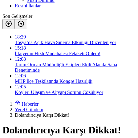
Puan Durumu
Resmi İlanlar
Son Gelişmeler
18:29
Tosya’da Açık Hava Sinema Etkinliği Düzenleniyor
15:18
İtfaiyenin Hızlı Müdahalesi Felaketi Önledi!
12:08
Tarım Orman Müdürlüğü Ekipleri Ekili Alanda Saha
Denetiminde
12:06
MHP İlçe Teşkilatında Kongre Hazırlığı
12:05
Köyleri Ulaşım ve Altyapı Sorunu Çözülüyor
Haberler
Yerel Gündem
Dolandırıcıya Karşı Dikkat!
Dolandırıcıya Karşı Dikkat!