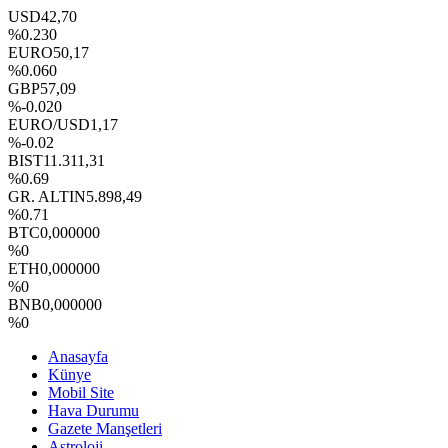
USD
42,70
%0.230
EURO
50,17
%0.060
GBP
57,09
%-0.020
EURO/USD
1,17
%-0.02
BIST
11.311,31
%0.69
GR. ALTIN
5.898,49
%0.71
BTC
0,000000
%0
ETH
0,000000
%0
BNB
0,000000
%0
Anasayfa
Künye
Mobil Site
Hava Durumu
Gazete Manşetleri
Astroloji