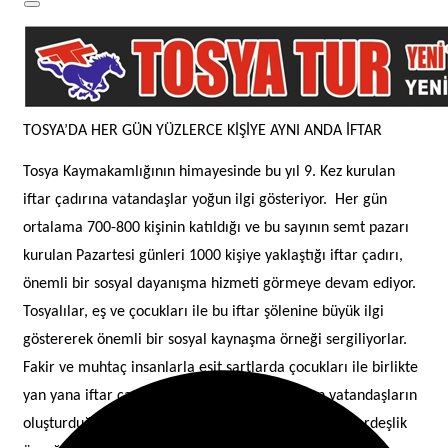
TOSYA’DA HER GÜN YÜZLERCE KİŞİYE AYNI ANDA İFTAR
Tosya Kaymakamlığının himayesinde bu yıl 9. Kez kurulan
iftar çadırına vatandaşlar yoğun ilgi gösteriyor.
Her gün
ortalama 700-800 kişinin katıldığı ve bu sayının semt pazarı
kurulan Pazartesi günleri 1000 kişiye yaklaştığı iftar çadırı,
önemli bir sosyal dayanışma hizmeti görmeye devam ediyor.
Tosyalılar, eş ve çocukları ile bu iftar şölenine büyük ilgi
göstererek önemli bir sosyal kaynaşma örneği sergiliyorlar.
Fakir ve muhtaç insanlarla eşit şartlarda çocukları ile birlikte
yan yana iftar çadırında yemek sırası bekleyen vatandaşların
oluşturduğu manzara, İslam dininin dayanışma ve kardeşlik