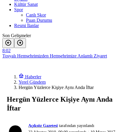
Kültür Sanat
Spor
Canlı Skor
Puan Durumu
Resmi İlanlar
Son Gelişmeler
8:02
Tosyalı Hemşehrimizden Hemşehrimize Anlamlı Ziyaret
0:36
Hacet Dağı Zirvesinde Türk Bayrağı Yenilendi!
Haberler
Yerel Gündem
15:12
Hergün Yüzlerce Kişiye Aynı Anda İftar
MHP Tosya İlçe Teşkilatında Güven Tazeleyen Suat Bazlamaçcı
Yeniden Başkan Seçildi!
Hergün Yüzlerce Kişiye Aynı Anda
18:29
Tosya’da Açık Hava Sinema Etkinliği Düzenleniyor
İftar
15:18
İtfaiyenin Hızlı Müdahalesi Felaketi Önledi!
Açıksöz Gazetesi
tarafından yayınlandı