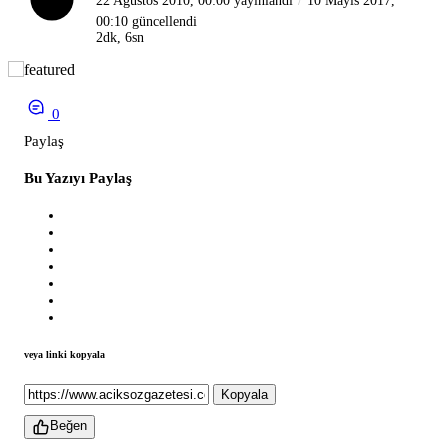
22 Ağustos 2010, 00:00
yayınlandı
10 Mayıs 2017,
00:10
güncellendi
2dk, 6sn
0
Paylaş
Bu Yazıyı Paylaş
veya linki kopyala
Kopyala
Beğen