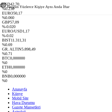
USD
42,70
Hergün Yüzlerce Kişiye Aynı Anda İftar
%0.230
EURO
50,17
%0.060
+
-
GBP
57,09
%-0.020
EURO/USD
1,17
%-0.02
BIST
11.311,31
%0.69
GR. ALTIN
5.898,49
%0.71
BTC
0,000000
%0
ETH
0,000000
%0
BNB
0,000000
%0
Anasayfa
Künye
Mobil Site
Hava Durumu
Gazete Manşetleri
Astroloji