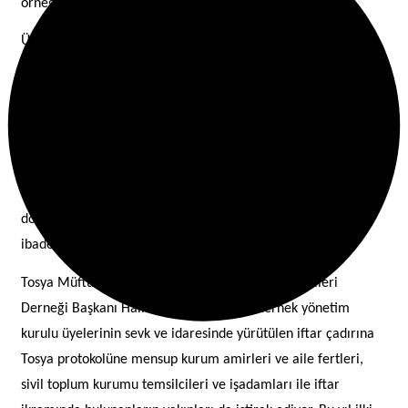
örneğini gözler önüne sergiliyor.
Ülke genelinde çoğunlukla belediyeler veya sivil toplum
örgütleri marifeti ile yürütülen iftar çadırı, eşine az rastlanır
bir şekilde Tosya Müftülüğü ile Tosya Din Görevlileri
Derneğinin işbirliği ile icra edilmektedir. Tosya Müftülüğüne
bağlı çeşitli kademelerdeki din görevlileri her gün nöbet
usulü ile bu çadırlarda gönüllülük esasına göre vatandaşlara
hizmet ediyor. İftara gelen yüzlerce kişinin karnını
doyurmadan orucunu açmayan din görevlileri, bu hizmeti
ibadet şuuru içerisinde ifa ediyor.
Tosya Müftüsü Hikmet YAZICI ve Tosya Din Görevlileri
Derneği Başkanı Halil İbrahim ÜNAL ile dernek yönetim
kurulu üyelerinin sevk ve idaresinde yürütülen iftar çadırına
Tosya protokolüne mensup kurum amirleri ve aile fertleri,
sivil toplum kurumu temsilcileri ve işadamları ile iftar