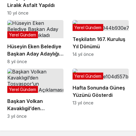
Liralık Asfalt Yapıldı
10 yıl önce
Yerel Gündem
Yerel Gündem
Teşkilatın 167. Kuruluş
Hüseyin Eken Belediye
Yıl Dönümü
Başkan Aday Adaylığını
14 yıl önce
Açıkladı
8 yıl önce
Yerel Gündem
Hafta Sonunda Güneş
Yerel Gündem
Yüzünü Gösterdi
Başkan Volkan
13 yıl önce
Kavaklıgil’den
Tosyaspor’un
3 yıl önce
Şampiyonluk
Açıklaması