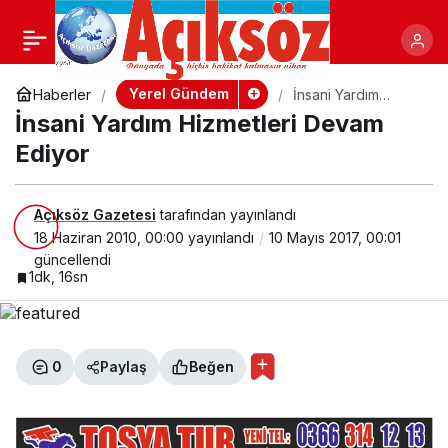
İnsani Yardım Hizmetleri
+
-
Paylaş
Devam Ediyor
Yerel Gündem
Haberler
İnsani Yardım
Hizmetleri Devam
İnsani Yardım Hizmetleri Devam
Ediyor
Ediyor
Açıksöz Gazetesi
tarafından yayınlandı
18 Haziran 2010, 00:00
yayınlandı
10 Mayıs 2017, 00:01
güncellendi
1dk, 16sn
0
Paylaş
Beğen