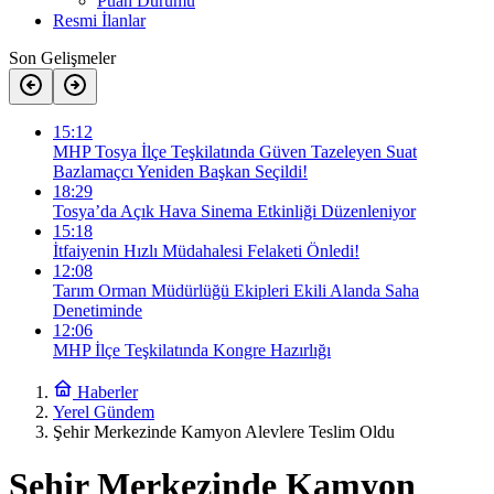
Puan Durumu
Resmi İlanlar
Son Gelişmeler
15:12
MHP Tosya İlçe Teşkilatında Güven Tazeleyen Suat
Bazlamaçcı Yeniden Başkan Seçildi!
18:29
Tosya’da Açık Hava Sinema Etkinliği Düzenleniyor
15:18
İtfaiyenin Hızlı Müdahalesi Felaketi Önledi!
12:08
Tarım Orman Müdürlüğü Ekipleri Ekili Alanda Saha
Denetiminde
12:06
MHP İlçe Teşkilatında Kongre Hazırlığı
Haberler
Yerel Gündem
Şehir Merkezinde Kamyon Alevlere Teslim Oldu
Şehir Merkezinde Kamyon