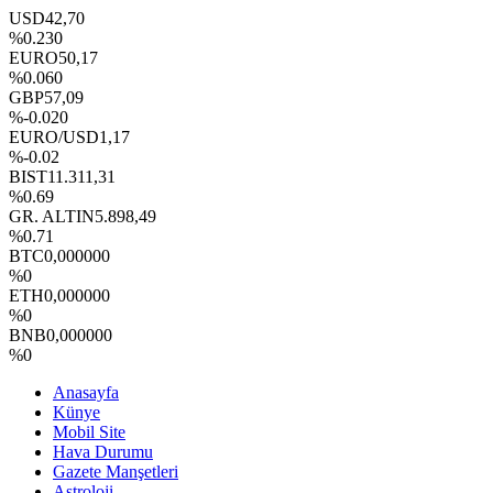
USD
42,70
%0.230
EURO
50,17
%0.060
GBP
57,09
%-0.020
EURO/USD
1,17
%-0.02
BIST
11.311,31
%0.69
GR. ALTIN
5.898,49
%0.71
BTC
0,000000
%0
ETH
0,000000
%0
BNB
0,000000
%0
Anasayfa
Künye
Mobil Site
Hava Durumu
Gazete Manşetleri
Astroloji