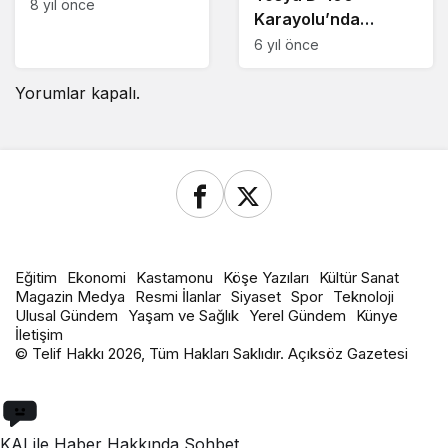
8 yıl önce
Karayolu’nda
Faciadan Dönüldü
6 yıl önce
Yorumlar kapalı.
Eğitim
Ekonomi
Kastamonu
Köşe Yazıları
Kültür Sanat
Magazin Medya
Resmi İlanlar
Siyaset
Spor
Teknoloji
Ulusal Gündem
Yaşam ve Sağlık
Yerel Gündem
Künye
İletişim
© Telif Hakkı 2026, Tüm Hakları Saklıdır. Açıksöz Gazetesi
KAI ile Haber Hakkında Sohbet