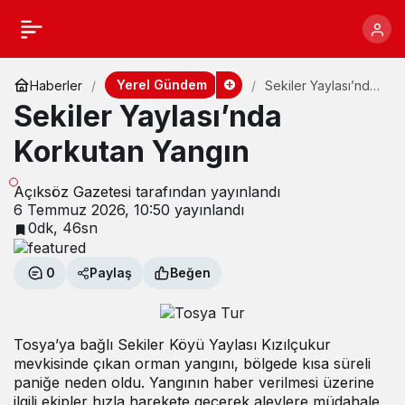
Yerel Gündem
Haberler
Sekiler Yaylası’nda
Korkutan Yangın
Sekiler Yaylası’nda
Korkutan Yangın
Açıksöz Gazetesi
tarafından yayınlandı
6 Temmuz 2026, 10:50
yayınlandı
0dk, 46sn
0
Paylaş
Beğen
Tosya’ya bağlı Sekiler Köyü Yaylası Kızılçukur
mevkisinde çıkan orman yangını, bölgede kısa süreli
paniğe neden oldu. Yangının haber verilmesi üzerine
ilgili ekipler hızla harekete geçerek alevlere müdahale