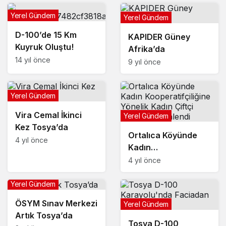
Yerel Gündem
Yerel Gündem
D-100’de 15 Km
KAPIDER Güney
Kuyruk Oluştu!
Afrika’da
14 yıl önce
9 yıl önce
Yerel Gündem
Vira Cemal İkinci
Yerel Gündem
Kez Tosya’da
Ortalıca Köyünde
4 yıl önce
Kadın
Kooperatifçiliğine
4 yıl önce
Yönelik Kadın Çiftçi
Eğitimi Düzenlendi
Yerel Gündem
ÖSYM Sınav Merkezi
Yerel Gündem
Artık Tosya’da
Tosya D-100