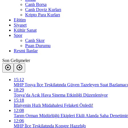
Canlı Borsa
Canlı Doviz Kurları
Kripto Para Kurları
Eğitim
Siyaset
Kültür Sanat
Spor
Canlı Skor
Puan Durumu
Resmi İlanlar
Son Gelişmeler
15:12
MHP Tosya İlçe Teşkilatında Güven Tazeleyen Suat Bazlamaçc
18:29
Tosya’da Açık Hava Sinema Etkinliği Düzenleniyor
15:18
İtfaiyenin Hızlı Müdahalesi Felaketi Önledi!
12:08
Tarım Orman Müdürlüğü Ekipleri Ekili Alanda Saha Denetimi
12:06
MHP İlçe Teşkilatında Kongre Hazırlığı