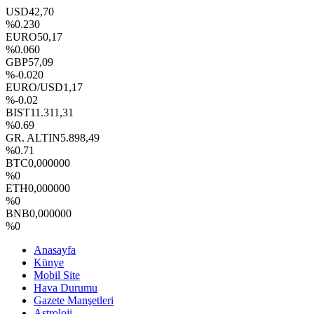
USD
42,70
%0.230
EURO
50,17
%0.060
GBP
57,09
%-0.020
EURO/USD
1,17
%-0.02
BIST
11.311,31
%0.69
GR. ALTIN
5.898,49
%0.71
BTC
0,000000
%0
ETH
0,000000
%0
BNB
0,000000
%0
Anasayfa
Künye
Mobil Site
Hava Durumu
Gazete Manşetleri
Astroloji