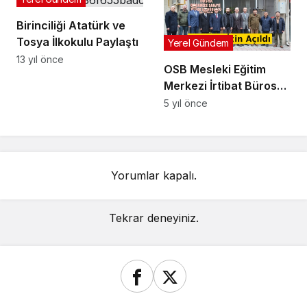
Birinciliği Atatürk ve
Tosya İlkokulu Paylaştı
Yerel Gündem
13 yıl önce
OSB Mesleki Eğitim
Merkezi İrtibat Bürosu
Açıldı
5 yıl önce
Yorumlar kapalı.
Tekrar deneyiniz.