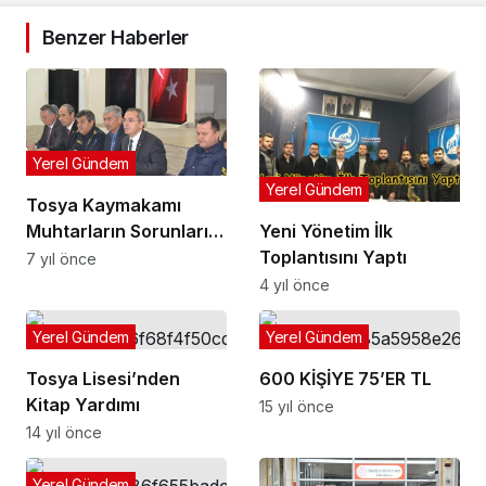
Benzer Haberler
Yerel Gündem
Yerel Gündem
Tosya Kaymakamı
Muhtarların Sorunlarını
Yeni Yönetim İlk
Dinledi
Toplantısını Yaptı
7 yıl önce
4 yıl önce
Yerel Gündem
Yerel Gündem
Tosya Lisesi’nden
600 KİŞİYE 75’ER TL
Kitap Yardımı
15 yıl önce
14 yıl önce
Yerel Gündem