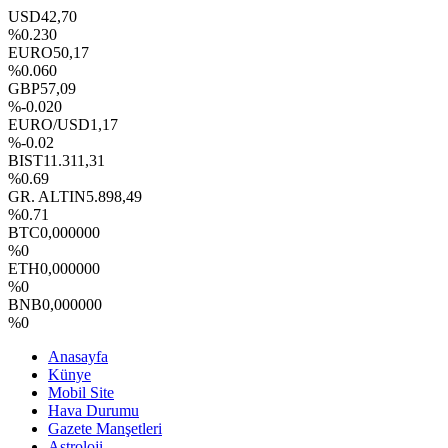
USD
42,70
%0.230
EURO
50,17
%0.060
GBP
57,09
%-0.020
EURO/USD
1,17
%-0.02
BIST
11.311,31
%0.69
GR. ALTIN
5.898,49
%0.71
BTC
0,000000
%0
ETH
0,000000
%0
BNB
0,000000
%0
Anasayfa
Künye
Mobil Site
Hava Durumu
Gazete Manşetleri
Astroloji