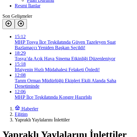
Puan Durumu
Resmi İlanlar
Son Gelişmeler
15:12
MHP Tosya İlçe Teşkilatında Güven Tazeleyen Suat
Bazlamaçcı Yeniden Başkan Seçildi!
18:29
Tosya’da Açık Hava Sinema Etkinliği Düzenleniyor
15:18
İtfaiyenin Hızlı Müdahalesi Felaketi Önledi!
12:08
Tarım Orman Müdürlüğü Ekipleri Ekili Alanda Saha
Denetiminde
12:06
MHP İlçe Teşkilatında Kongre Hazırlığı
Haberler
Eğitim
Yapraklı Yaylalarını İnlettiler
Yapraklı Yaylalarını İnlettiler