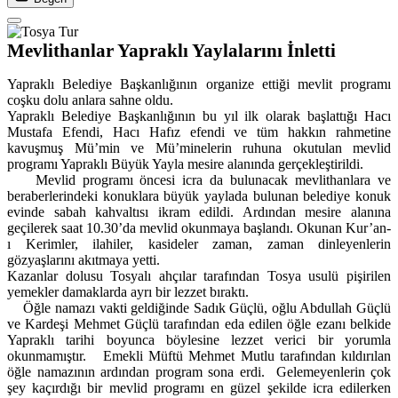
Mevlithanlar Yapraklı Yaylalarını İnletti
Yapraklı Belediye Başkanlığının organize ettiği mevlit programı
coşku dolu anlara sahne oldu.
Yapraklı Belediye Başkanlığının bu yıl ilk olarak başlattığı Hacı
Mustafa Efendi, Hacı Hafız efendi ve tüm hakkın rahmetine
kavuşmuş Mü’min ve Mü’minelerin ruhuna okutulan mevlid
programı Yapraklı Büyük Yayla mesire alanında gerçekleştirildi.
Mevlid programı öncesi icra da bulunacak mevlithanlara ve
beraberlerindeki konuklara büyük yaylada bulunan belediye konuk
evinde sabah kahvaltısı ikram edildi. Ardından mesire alanına
geçilerek saat 10.30’da mevlid okunmaya başlandı. Okunan Kur’an-
ı Kerimler, ilahiler, kasideler zaman, zaman dinleyenlerin
gözyaşlarını akıtmaya yetti.
Kazanlar dolusu Tosyalı ahçılar tarafından Tosya usulü pişirilen
yemekler damaklarda ayrı bir lezzet bıraktı.
Öğle namazı vakti geldiğinde Sadık Güçlü, oğlu Abdullah Güçlü
ve Kardeşi Mehmet Güçlü tarafından eda edilen öğle ezanı belkide
Yapraklı tarihi boyunca böylesine lezzet verici bir yorumla
okunmamıştır. Emekli Müftü Mehmet Mutlu tarafından kıldırılan
öğle namazının ardından program sona erdi. Gelemeyenlerin çok
şey kaçırdığı bir mevlid programı en güzel şekilde icra edilerken