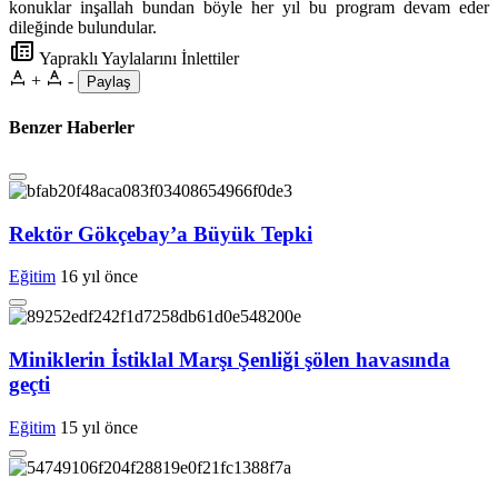
konuklar inşallah bundan böyle her yıl bu program devam eder
dileğinde bulundular.
Yapraklı Yaylalarını İnlettiler
+
-
Paylaş
Benzer Haberler
Rektör Gökçebay’a Büyük Tepki
Eğitim
16 yıl önce
Miniklerin İstiklal Marşı Şenliği şölen havasında
geçti
Eğitim
15 yıl önce