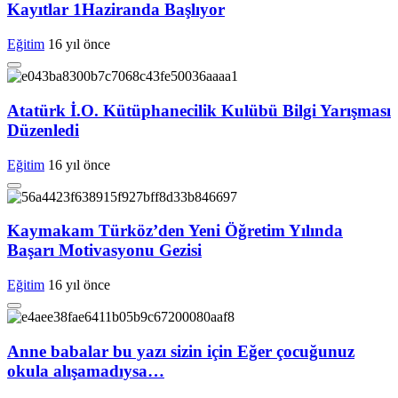
Kayıtlar 1Haziranda Başlıyor
Eğitim
16 yıl önce
Atatürk İ.O. Kütüphanecilik Kulübü Bilgi Yarışması
Düzenledi
Eğitim
16 yıl önce
Kaymakam Türköz’den Yeni Öğretim Yılında
Başarı Motivasyonu Gezisi
Eğitim
16 yıl önce
Anne babalar bu yazı sizin için Eğer çocuğunuz
okula alışamadıysa…