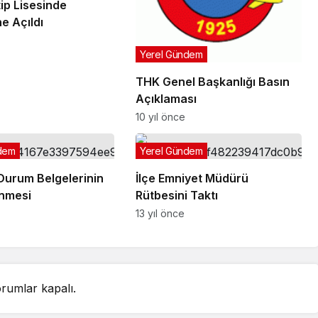
ip Lisesinde
e Açıldı
Yerel Gündem
THK Genel Başkanlığı Basın
Açıklaması
10 yıl önce
dem
Yerel Gündem
Durum Belgelerinin
İlçe Emniyet Müdürü
nmesi
Rütbesini Taktı
13 yıl önce
rumlar kapalı.