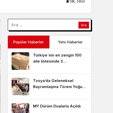
1dk, 58sn
Popüler Haberler
Yeni Haberler
Türkiye`nin en zengin 100
aile listesinde 3
Kastamonu’lu aile
Tosya’da Geleneksel
Bayramlaşma Töreni Yoğun
Katılımla Gerçekleştirildi
MY Dürüm Dualarla Açıldı