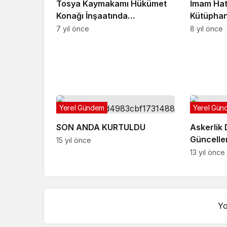
Tosya Kaymakamı Hükümet
İmam Hat
Konağı İnşaatında
Kütüphan
İncelemelerde Bulundu
7 yıl önce
8 yıl önce
Yerel Gündem
Yerel Gün
SON ANDA KURTULDU
Askerlik 
Güncelle
15 yıl önce
13 yıl önce
Yo