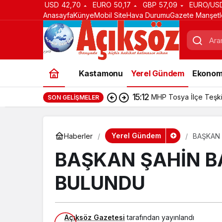
USD
42,70
EURO
50,17
GBP
57,09
EURO/US
Anasayfa
Künye
Mobil Site
Hava Durumu
Gazete Manşetl
Kastamonu
Yerel Gündem
Ekonom
15:12
MHP Tosya İlçe Teşki
SON GELIŞMELER
Yerel Gündem
Haberler
BAŞKAN 
BAŞKAN ŞAHİN B
BULUNDU
Açıksöz Gazetesi
tarafından yayınlandı