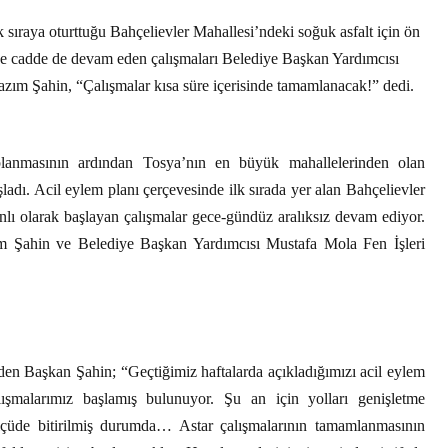
k sıraya oturttuğu Bahçelievler Mahallesi’ndeki soğuk asfalt için ön
ve cadde de devam eden çalışmaları Belediye Başkan Yardımcısı
azım Şahin, “Çalışmalar kısa süre içerisinde tamamlanacak!” dedi.
kaplanmasının ardından Tosya’nın en büyük mahallelerinden olan
şladı. Acil eylem planı çerçevesinde ilk sırada yer alan Bahçelievler
lı olarak başlayan çalışmalar gece-gündüz aralıksız devam ediyor.
ım Şahin ve Belediye Başkan Yardımcısı Mustafa Mola Fen İşleri
n Başkan Şahin; “Geçtiğimiz haftalarda açıkladığımızı acil eylem
ışmalarımız başlamış bulunuyor. Şu an için yolları genişletme
lçüde bitirilmiş durumda… Astar çalışmalarının tamamlanmasının