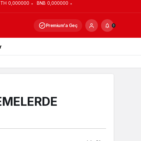
ETH
0,000000
BNB
0,000000
Premium'a Geç
0
r
EMELERDE