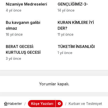
Nizamiye Medreseleri
GENÇLİĞİMİZ-3-
4 yıl önce
14 yıl önce
Köşe Yazıları
Köşe Yazıları
Bu kavganın galibi
KURAN KİMLERE İYİ
olmaz
DER?
16 yıl önce
11 yıl önce
Köşe Yazıları
Köşe Yazıları
BERAT GECESİ:
TÜKETİM İNSANLIĞI
KURTULUŞ GECESİ
1 yıl önce
3 yıl önce
Yorumlar kapalı.
Köşe Yazıları
Haberler
Kurban ve Teslimiyet