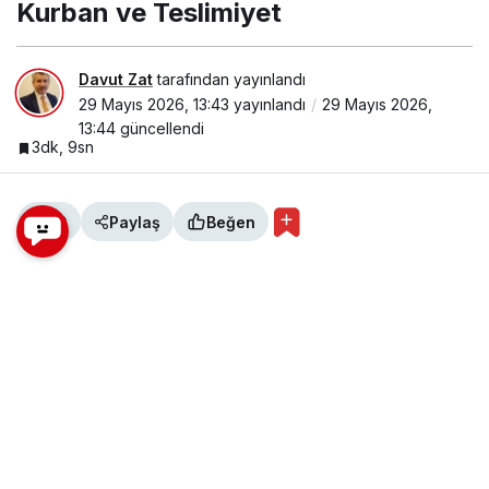
Kurban ve Teslimiyet
Davut Zat
tarafından yayınlandı
29 Mayıs 2026, 13:43
yayınlandı
29 Mayıs 2026,
13:44
güncellendi
3dk, 9sn
0
Paylaş
Beğen
Kurban denilince ilk aklımıza gelen bir adanmışlık
fotoğrafı değil midir? Hz. İbrahim’in oğlu Hz. İsmail
Peygamber’i kurban olarak Allah’a sunmasıdır en
bariz vesika. Ancak, kurbanın tarihçesi ilk insanla
başlıyor aslında. Habil ve Kabil kardeşlerin