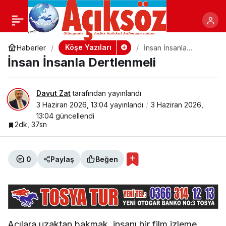
Kurban ve Teslimiyet
+
-
Paylaş
Köşe Yazıları
Haberler
İnsan İnsanla
Dertlenmeli
İnsan İnsanla Dertlenmeli
Davut Zat
tarafından yayınlandı
3 Haziran 2026, 13:04
yayınlandı
3 Haziran 2026,
13:04
güncellendi
2dk, 37sn
0
Paylaş
Beğen
Acılara uzaktan bakmak, insanı bir film izleme