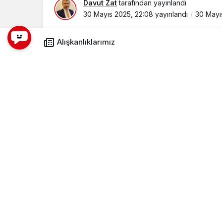
Davut Zat
tarafından yayınlandı
30 Mayıs 2025, 22:08
yayınlandı
30 Mayı
Alışkanlıklarımız
Düşünmeden istem dışı ve kendi rutinind
sadece direnç gösterdiğimiz yerleşik tepkil
şeyler de yok mudur hani? Alıştığımız ins
Tecrübenin ürünü olanları yararlı iken, zar
midir? Eğer yılların süzgecinden geçen ve
sunan alışkanlıklarsa bunlar, başımızın ta