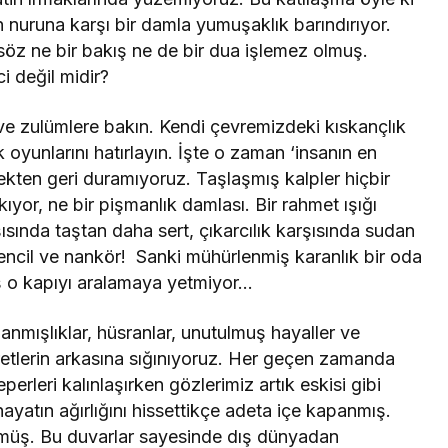
nuruna karşı bir damla yumuşaklık barındırıyor.
 söz ne bir bakış ne de bir dua işlemez olmuş.
i değil midir?
e zulümlere bakın. Kendi çevremizdeki kıskançlık
 oyunlarını hatırlayın. İşte o zaman ‘insanın en
ten geri duramıyoruz. Taşlaşmış kalpler hiçbir
ıyor, ne bir pişmanlık damlası. Bir rahmet ışığı
ısında taştan daha sert, çıkarcılık karşısında sudan
 bencil ve nankör! Sanki mühürlenmiş karanlık bir oda
rış o kapıyı aralamaya yetmiyor…
mışlıklar, hüsranlar, unutulmuş hayaller ve
eretlerin arkasına sığınıyoruz. Her geçen zamanda
eperleri kalınlaşırken gözlerimiz artık eskisi gibi
ayatın ağırlığını hissettikçe adeta içe kapanmış.
örmüş. Bu duvarlar sayesinde dış dünyadan