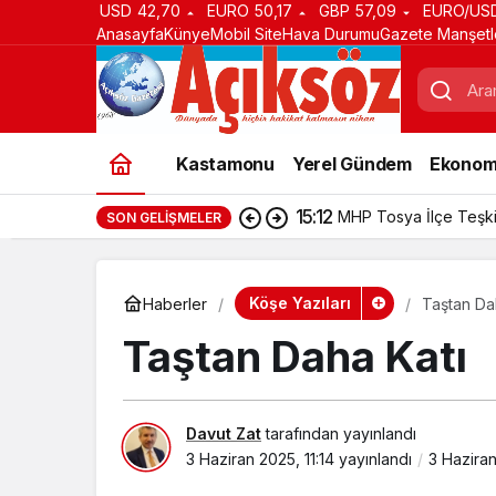
USD
42,70
EURO
50,17
GBP
57,09
EURO/US
Anasayfa
Künye
Mobil Site
Hava Durumu
Gazete Manşetl
Kastamonu
Yerel Gündem
Ekonom
15:12
MHP Tosya İlçe Teşki
SON GELIŞMELER
Köşe Yazıları
Haberler
Taştan Da
Taştan Daha Katı
Davut Zat
tarafından yayınlandı
3 Haziran 2025, 11:14
yayınlandı
3 Haziran