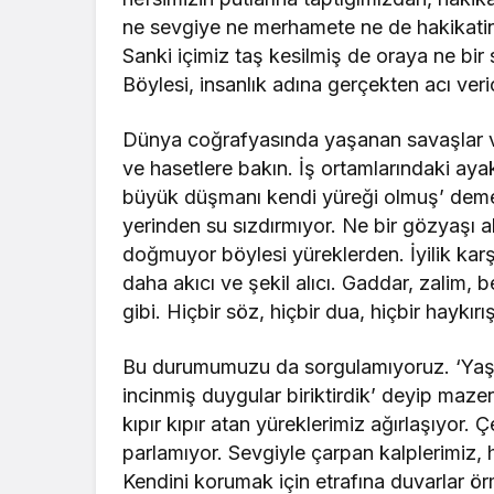
ne sevgiye ne merhamete ne de hakikatin 
Sanki içimiz taş kesilmiş de oraya ne bir
Böylesi, insanlık adına gerçekten acı veric
Dünya coğrafyasında yaşanan savaşlar v
ve hasetlere bakın. İş ortamlarındaki ayak
büyük düşmanı kendi yüreği olmuş’ demek
yerinden su sızdırmıyor. Ne bir gözyaşı ak
doğmuyor böylesi yüreklerden. İyilik karş
daha akıcı ve şekil alıcı. Gaddar, zalim,
gibi. Hiçbir söz, hiçbir dua, hiçbir haykı
Bu durumumuzu da sorgulamıyoruz. ‘Yaşan
incinmiş duygular biriktirdik’ deyip maz
kıpır kıpır atan yüreklerimiz ağırlaşıyor. Ç
parlamıyor. Sevgiyle çarpan kalplerimiz, h
Kendini korumak için etrafına duvarlar 