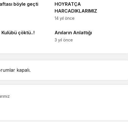
ftası böyle geçti
HOYRATÇA
HARCADIKLARIMIZ
14 yıl önce
rı
Köşe Yazıları
 Kulübü çöktü..!
Anıların Anlattığı
3 yıl önce
rumlar kapalı.
arımız