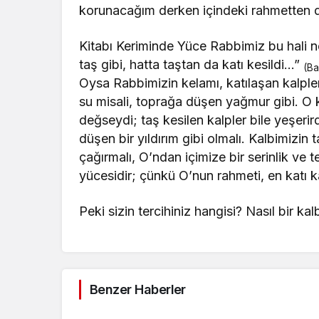
korunacağım derken içindeki rahmetten 
Kitabı Keriminde Yüce Rabbimiz bu hali ne
taş gibi, hatta taştan da katı kesildi…”
(Ba
Oysa Rabbimizin kelamı, katılaşan kalpler
su misali, toprağa düşen yağmur gibi. O k
değseydi; taş kesilen kalpler bile yeşerir
düşen bir yıldırım gibi olmalı. Kalbimizi
çağırmalı, O’ndan içimize bir serinlik ve 
yücesidir; çünkü O’nun rahmeti, en katı k
Peki sizin tercihiniz hangisi? Nasıl bir 
Benzer Haberler
Köşe Yazıları
Köşe Yazıla