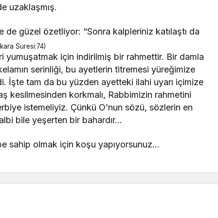
de uzaklaşmış.
 de güzel özetliyor: “Sonra kalpleriniz katılaştı da
kara Suresi:74)
i yumuşatmak için indirilmiş bir rahmettir. Bir damla
elamın serinliği, bu ayetlerin titremesi yüreğimize
di. İşte tam da bu yüzden ayetteki ilahi uyarı içimize
n taş kesilmesinden korkmalı, Rabbimizin rahmetini
terbiye istemeliyiz. Çünkü O’nun sözü, sözlerin en
albi bile yeşerten bir bahardır…
kalbe sahip olmak için koşu yapıyorsunuz…
rı
Köşe Yazıları