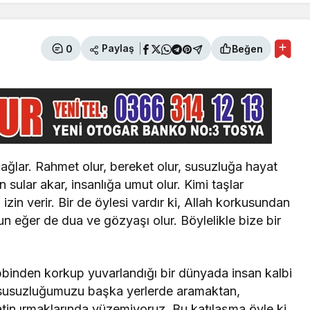
Paylaş
0
Beğen
 çağlar. Rahmet olur, bereket olur, susuzluğa hayat
en sular akar, insanlığa umut olur. Kimi taşlar
 izin verir. Bir de öylesi vardır ki, Allah korkusundan
n eğer de dua ve gözyaşı olur. Böylelikle bize bir
Rabbinden korkup yuvarlandığı bir dünyada insan kalbi
de susuzluğumuzu başka yerlerde aramaktan,
atin ırmaklarında yüzemiyoruz. Bu katılaşma öyle ki