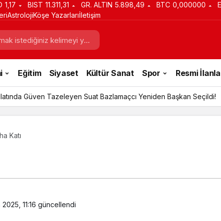
D
1,17
BIST
11.311,31
GR. ALTIN
5.898,49
BTC
0,000000
eri
Astroloji
Köşe Yazarları
İletişim
i
Eğitim
Siyaset
Kültür Sanat
Spor
Resmi İlanla
latında Güven Tazeleyen Suat Bazlamaçcı Yeniden Başkan Seçildi!
ha Katı
 2025, 11:16
güncellendi