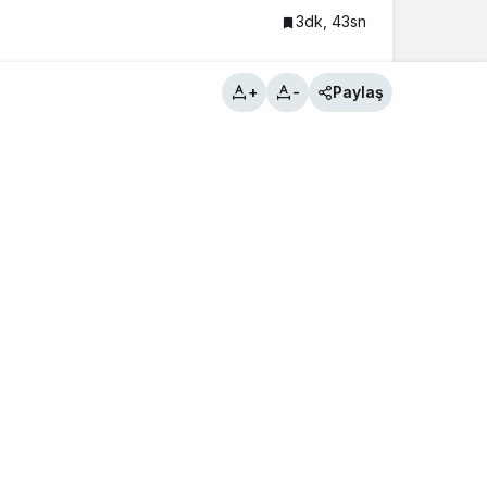
3dk, 43sn
+
-
Paylaş
Popüler Haberler
Yeni Haberler
Türkiye`nin en zengin 100
aile listesinde 3
Kastamonu’lu aile
Tosya’da Geleneksel
Bayramlaşma Töreni Yoğun
Katılımla Gerçekleştirildi
MY Dürüm Dualarla Açıldı