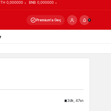
ETH
0,000000
BNB
0,000000
Premium'a Geç
0
r
2dk, 47sn